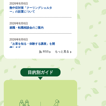
2026年8月6日
熱中症対策「クーリングシェルタ
ー」の設置について
2026年8月6日
就職・転職相談会のご案内
2026年8月6日
「お茶を知る・体験する講座」を開
催します
RSS
もっと見る
2026年8月5日
ジュビロ磐田（情報提供・お知ら
せ）
目的別ガイド
2026年8月5日
掛川市広告入り窓口封筒無償提供者
募集
2026年8月4日
【日本DX大賞2026】ポスターセッ