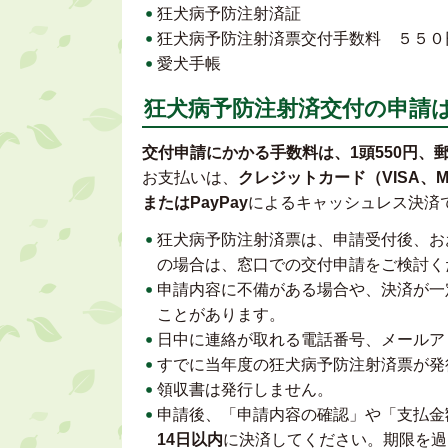
狂犬病予防注射済証
狂犬病予防注射済票交付手数料 ５５０
愛犬手帳
狂犬病予防注射済交付の申請
交付申請にかかる手数料は、1頭550円、郵
お支払いは、
クレジットカード（VISA、Maste
またはPayPay
によるキャッシュレス決済
狂犬病予防注射済票は、申請受付後、お
の場合は、窓口での交付申請をご検討く
申請内容に不備がある場合や、決済が一
ことがあります。
日中に連絡が取れる電話番号、メールア
すでに当年度の狂犬病予防注射済票が発
領収書は発行しません。
申請後、「申請内容の確認」や「支払金
14日以内
に決済してください。期限を過