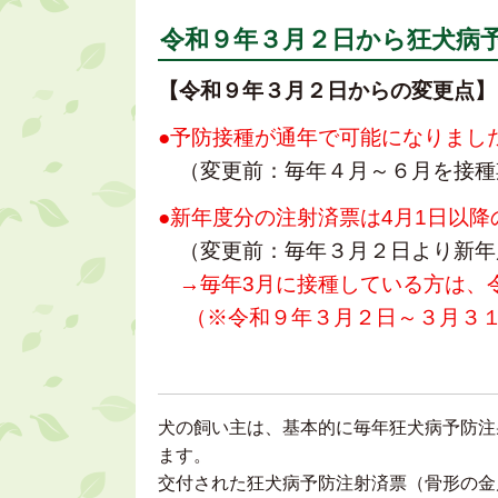
令和９年３月２日から狂犬病
【令和９年３月２日からの変更点】
●予防接種が通年で可能になりまし
（変更前：毎年４月～６月を接種
●新年度分の注射済票は4月1日以
（変更前：毎年３月２日より新年
→毎年3月に接種している方は、
（※令和９年３月２日～３月３１
犬の飼い主は、基本的に毎年狂犬病予防注
ます。
交付された狂犬病予防注射済票（骨形の金