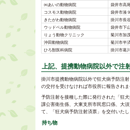
㈱あいの動物病院
袋井市高
コスモス動物病院
袋井市湊
きたがわ動物病院
掛川市長
ウッドベル動物病院
袋井市下
りょう動物クリニック
菊川市加
沖田動物病院
菊川市半
ひろ獣医科病院
掛川市葛
上記、提携動物病院以外で注
掛川市提携動物病院以外で狂犬病予防注射
の交付を受けなければ市役所に報告されま
予防注射を接種した際に発行された「狂犬
課公害衛生係、大東支所市民窓口係、大須
て、「狂犬病予防注射済票」を交付いたし
持ち物