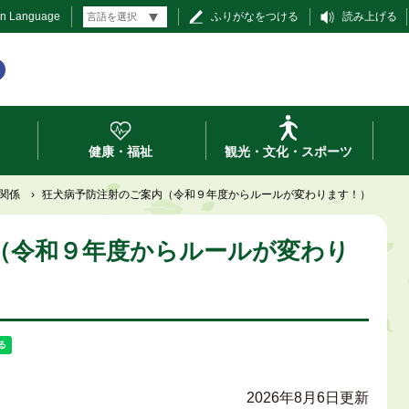
gn Language
ふりがなをつける
読み上げる
健康・福祉
観光・文化・スポーツ
関係
›
狂犬病予防注射のご案内（令和９年度からルールが変わります！）
（令和９年度からルールが変わり
2026年8月6日更新