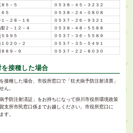
尾８５－５
０５３８－４５－３２３２
９６５
０５３８－２４－０８０８
谷１－２８－１６
０５３７－２６－９３２１
山梨２－１２－４
０５３８－４８－５５８８
茂５９９５
０５３７－３６－５５８９
済１０２０－２
０５３７－３５－５４９１
川８８９－９
０５３７－２２－８０３０
射を接種した場合
を接種した場合、市役所窓口で「狂犬病予防注射済票」
せん。
病予防注射済証」をお持ちになって掛川市役所環境政策
賀支所市民窓口係までお越しください。市役所窓口に
ます。