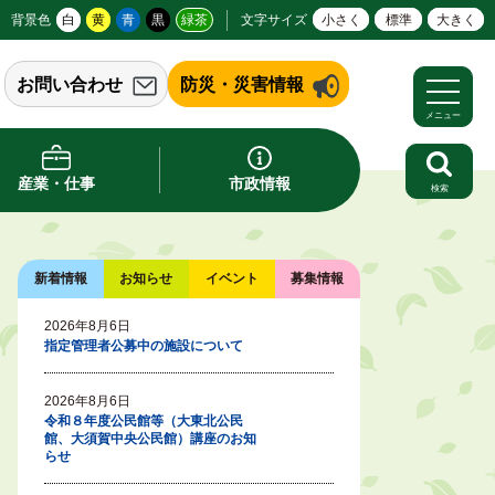
背景色
白
黄
青
黒
緑茶
文字サイズ
小さく
標準
大きく
お問い合わせ
防災・災害情報
メニュー
産業・仕事
市政情報
検索
新着情報
お知らせ
イベント
募集情報
2026年8月6日
指定管理者公募中の施設について
2026年8月6日
令和８年度公民館等（大東北公民
館、大須賀中央公民館）講座のお知
らせ