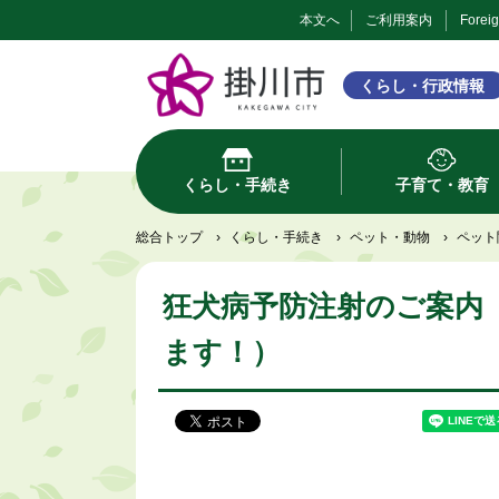
本文へ
ご利用案内
Forei
くらし・行政情報
くらし・手続き
子育て・教育
総合トップ
›
くらし・手続き
›
ペット・動物
›
ペット
狂犬病予防注射のご案内
ます！）