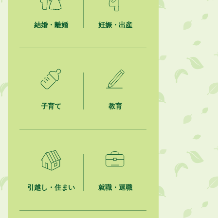
ション最優秀賞を受賞しました！
結婚・離婚
妊娠・出産
2026年8月4日
市民の勇気ある応急手当に感謝状を
贈呈しました
2026年8月4日
夏季休暇期間 開業医等診療予定
2026年8月3日
子育て
教育
「水道カルテ」の公表について
2026年8月3日
企業版ふるさと納税（地方創生応援
税制）のお願い
2026年8月3日
【参加者募集】プロ棋士から学ぼ
引越し・住まい
就職・退職
う！はじめての将棋教室
2026年8月1日