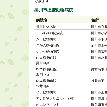
できます。
掛川市提携動物病院
病院名
住所
掛川動物病院
掛川市宮
こいずみ動物病院
掛川市杉
ムー動物病院
掛川市下
さかの動物病院
菊川市上
シンバ動物病院
掛川市富
DCC動物病院
掛川市小
掛川中央
DCC動物病院
御前崎市
浜岡中央
DCC動物病院
袋井市下
袋井山梨
ソラ動物病院
掛川市上
アン動物クリニック（同）
掛川市成
㈲エレファント
御前崎市