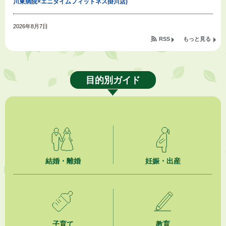
川東病院×エニタイムフィットネス掛川店)
2026年8月7日
「掛川の教育<統計書>」について
RSS
もっと見る
2026年8月6日
令和８年度公民館等（大東北公民館、大須賀中央公民館）講座のお知らせ
目的別ガイド
2026年8月6日
熱中症対策「クーリングシェルター」の設置について
2026年8月6日
就職・転職相談会のご案内
2026年8月6日
結婚・離婚
妊娠・出産
「お茶を知る・体験する講座」を開催します
2026年8月5日
ジュビロ磐田（情報提供・お知らせ）
子育て
教育
2026年8月5日