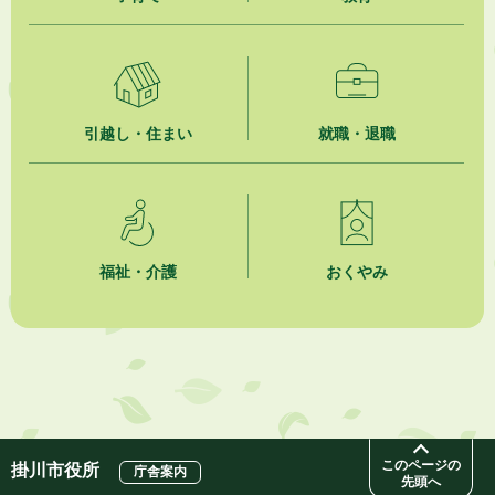
掛川市広告入り窓口封筒無償提供者募集
2026年8月4日
【日本DX大賞2026】ポスターセッション最優秀賞を受賞しました！
引越し・住まい
就職・退職
2026年8月4日
市民の勇気ある応急手当に感謝状を贈呈しました
2026年8月4日
夏季休暇期間 開業医等診療予定
福祉・介護
おくやみ
2026年8月3日
「水道カルテ」の公表について
2026年8月3日
企業版ふるさと納税（地方創生応援税制）のお願い
このページの
掛川市役所
庁舎案内
先頭へ