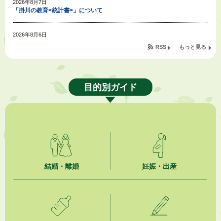
2026年8月7日
「掛川の教育<統計書>」について
2026年8月6日
令和８年度公民館等（大東北公民館、大須賀中央公民館）講座のお知らせ
RSS
もっと見る
2026年8月6日
熱中症対策「クーリングシェルター」の設置について
目的別ガイド
2026年8月6日
就職・転職相談会のご案内
2026年8月6日
「お茶を知る・体験する講座」を開催します
2026年8月5日
結婚・離婚
妊娠・出産
ジュビロ磐田（情報提供・お知らせ）
2026年8月5日
掛川市広告入り窓口封筒無償提供者募集