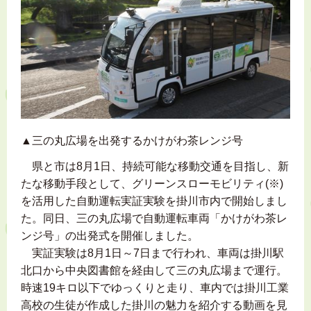
▲三の丸広場を出発するかけがわ茶レンジ号
県と市は8月1日、持続可能な移動交通を目指し、新
たな移動手段として、グリーンスローモビリティ(※)
を活用した自動運転実証実験を掛川市内で開始しまし
た。同日、三の丸広場で自動運転車両「かけがわ茶レ
ンジ号」の出発式を開催しました。
実証実験は8月1日～7日まで行われ、車両は掛川駅
北口から中央図書館を経由して三の丸広場まで運行。
時速19キロ以下でゆっくりと走り、車内では掛川工業
高校の生徒が作成した掛川の魅力を紹介する動画を見