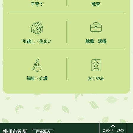
子育て
教育
2026年8月4日
【日本DX大賞2026】ポスターセッション最優秀賞を受賞しました！
2026年8月4日
市民の勇気ある応急手当に感謝状を贈呈しました
引越し・住まい
就職・退職
2026年8月4日
夏季休暇期間 開業医等診療予定
2026年8月3日
「水道カルテ」の公表について
福祉・介護
おくやみ
2026年8月3日
企業版ふるさと納税（地方創生応援税制）のお願い
2026年8月3日
【参加者募集】プロ棋士から学ぼう！はじめての将棋教室
このページの
掛川市役所
庁舎案内