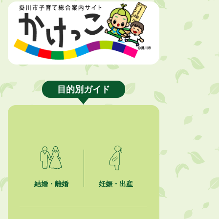
2026年8月4日
【日本DX大賞2026】ポスターセッ
ション最優秀賞を受賞しました！
2026年8月4日
市民の勇気ある応急手当に感謝状を
贈呈しました
2026年8月4日
目的別ガイド
夏季休暇期間 開業医等診療予定
2026年8月3日
「水道カルテ」の公表について
2026年8月3日
企業版ふるさと納税（地方創生応援
税制）のお願い
結婚・離婚
妊娠・出産
2026年8月3日
【参加者募集】プロ棋士から学ぼ
う！はじめての将棋教室