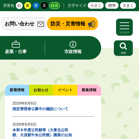
背景色
白
黄
青
黒
緑茶
文字サイズ
小さく
標準
大きく
お問い合わせ
防災・災害情報
メニュー
産業・仕事
市政情報
検索
新着情報
お知らせ
イベント
募集情報
2026年8月6日
指定管理者公募中の施設について
2026年8月6日
令和８年度公民館等（大東北公民
館、大須賀中央公民館）講座のお知