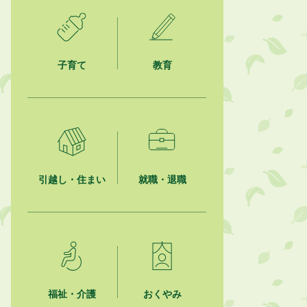
2026年8月1日
「かけがわ手話動画」で手話を学ぼ
う！
子育て
教育
2026年8月1日
市民活動カレンダー（リスト形式）
2026年8月1日
今月の広報かけがわ
2026年8月1日
引越し・住まい
就職・退職
市議会だより 第100号 (令和8年8月
1日発行)を掲載しました
福祉・介護
おくやみ