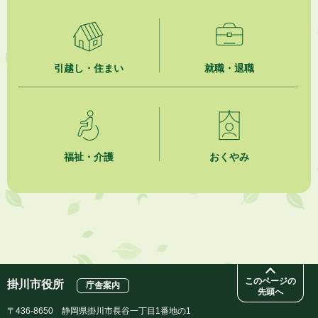
2026年8月4日
市民の勇気ある応急手当に感謝状を贈呈しました
引越し・住まい
就職・退職
2026年8月4日
夏季休暇期間 開業医等診療予定
2026年8月3日
「水道カルテ」の公表について
福祉・介護
おくやみ
2026年8月3日
企業版ふるさと納税（地方創生応援税制）のお願い
2026年8月3日
【参加者募集】プロ棋士から学ぼう！はじめての将棋教室
このページの
掛川市役所
庁舎案内
先頭へ
〒436-8650 静岡県掛川市長谷一丁目1番地の1