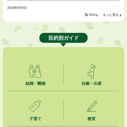
2026年8月6日
令和８年度公民館等（大東北公民館、大須賀中央公民館）講座のお知らせ
RSS
もっと見る
2026年8月6日
熱中症対策「クーリングシェルター」の設置について
目的別ガイド
2026年8月6日
就職・転職相談会のご案内
2026年8月6日
「お茶を知る・体験する講座」を開催します
2026年8月5日
結婚・離婚
妊娠・出産
ジュビロ磐田（情報提供・お知らせ）
2026年8月5日
掛川市広告入り窓口封筒無償提供者募集
子育て
教育
2026年8月4日
【日本DX大賞2026】ポスターセッション最優秀賞を受賞しました！