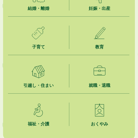
2026年8月1日
「かけがわ手話動画」で手話を学ぼう！
結婚・離婚
妊娠・出産
2026年8月1日
市民活動カレンダー（リスト形式）
2026年8月1日
子育て
教育
今月の広報かけがわ
2026年8月1日
市議会だより 第100号 (令和8年8月1日発行)を掲載しました
2026年7月31日
引越し・住まい
就職・退職
人材育成講座 かけがわまちづくりラボ2026
2026年7月31日
掛川市市民チャレンジ公募事業「Re-KAKEGAWA（リ・カケガワ）～空
き家で出会うもったいないの宝物～」開催！！
福祉・介護
おくやみ
2026年7月31日
水の日・水の週間ご存じですか？