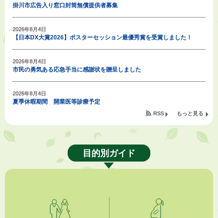
掛川市広告入り窓口封筒無償提供者募集
2026年8月4日
【日本DX大賞2026】ポスターセッション最優秀賞を受賞しました！
2026年8月4日
市民の勇気ある応急手当に感謝状を贈呈しました
2026年8月4日
夏季休暇期間 開業医等診療予定
RSS
もっと見る
2026年8月3日
「水道カルテ」の公表について
目的別ガイド
2026年8月3日
企業版ふるさと納税（地方創生応援税制）のお願い
2026年8月3日
【参加者募集】プロ棋士から学ぼう！はじめての将棋教室