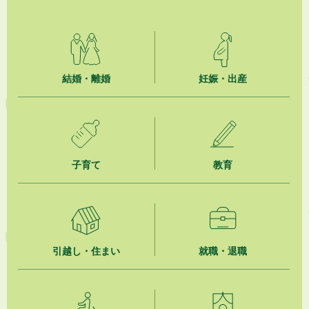
2026年8月6日
就職・転職相談会のご案内
2026年8月6日
結婚・離婚
妊娠・出産
「お茶を知る・体験する講座」を開催します
2026年8月5日
ジュビロ磐田（情報提供・お知らせ）
子育て
教育
2026年8月5日
掛川市広告入り窓口封筒無償提供者募集
2026年8月4日
【日本DX大賞2026】ポスターセッション最優秀賞を受賞しました！
引越し・住まい
就職・退職
2026年8月4日
市民の勇気ある応急手当に感謝状を贈呈しました
2026年8月4日