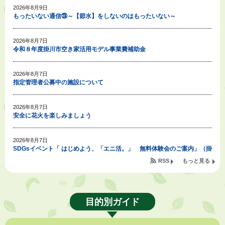
2026年8月9日
もったいない通信㉘～【節水】をしないのはもったいない～
2026年8月7日
令和８年度掛川市空き家活用モデル事業費補助金
2026年8月7日
指定管理者公募中の施設について
2026年8月7日
安全に花火を楽しみましょう
2026年8月7日
SDGsイベント「 はじめよう、「エニ活。」 無料体験会のご案内」（掛
川東病院×エニタイムフィットネス掛川店)
RSS
もっと見る
2026年8月7日
「掛川の教育<統計書>」について
目的別ガイド
2026年8月6日
熱中症対策「クーリングシェルター」の設置について