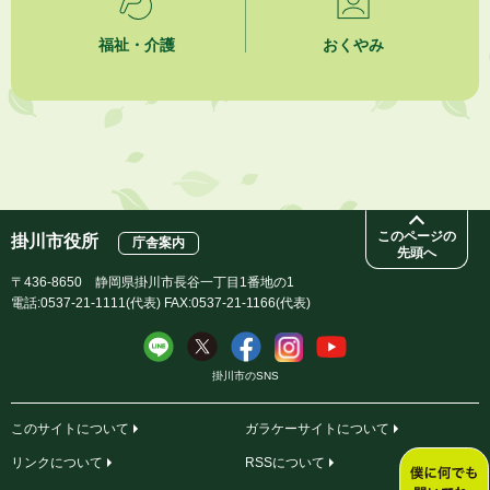
夏季休暇期間 開業医等診療予定
福祉・介護
おくやみ
2026年8月3日
「水道カルテ」の公表について
2026年8月3日
企業版ふるさと納税（地方創生応援税制）のお願い
このページの
掛川市役所
庁舎案内
先頭へ
〒436-8650 静岡県掛川市長谷一丁目1番地の1
電話:0537-21-1111(代表) FAX:0537-21-1166(代表)
掛川市のSNS
このサイトについて
ガラケーサイトについて
リンクについて
RSSについて