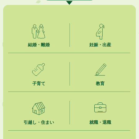
【日本DX大賞2026】ポスターセッション最優秀賞を受賞しました！
2026年8月4日
市民の勇気ある応急手当に感謝状を贈呈しました
2026年8月4日
夏季休暇期間 開業医等診療予定
結婚・離婚
妊娠・出産
2026年8月3日
「水道カルテ」の公表について
2026年8月3日
子育て
教育
企業版ふるさと納税（地方創生応援税制）のお願い
2026年8月3日
【参加者募集】プロ棋士から学ぼう！はじめての将棋教室
2026年8月1日
引越し・住まい
就職・退職
「かけがわ手話動画」で手話を学ぼう！