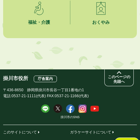
2026年8月1日
市民活動カレンダー（リスト形式）
福祉・介護
おくやみ
2026年8月1日
今月の広報かけがわ
2026年8月1日
市議会だより 第100号 (令和8年8月1日発行)を掲載しました
このページの
掛川市役所
庁舎案内
先頭へ
〒436-8650 静岡県掛川市長谷一丁目1番地の1
電話:0537-21-1111(代表) FAX:0537-21-1166(代表)
掛川市のSNS
このサイトについて
ガラケーサイトについて