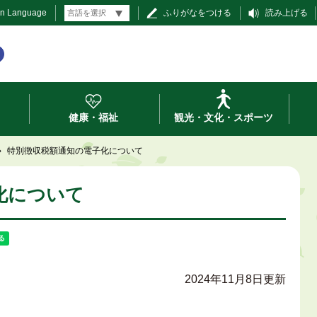
gn Language
ふりがなをつける
読み上げる
健康・福祉
観光・文化・スポーツ
›
特別徴収税額通知の電子化について
化について
2024年11月8日更新