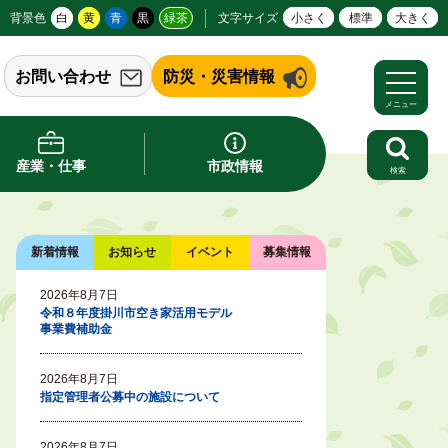
背景色
白
黄
青
黒
緑茶
文字サイズ
小さく
標準
大きく
お問い合わせ
防災・災害情報
メニュー
産業・仕事
市政情報
検索
新着情報
お知らせ
イベント
募集情報
2026年8月7日
令和８年度掛川市空き家活用モデル
事業費補助金
2026年8月7日
指定管理者公募中の施設について
2026年8月7日