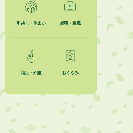
2026年8月4日
夏季休暇期間 開業医等診療予定
引越し・住まい
就職・退職
2026年8月3日
「水道カルテ」の公表について
2026年8月3日
企業版ふるさと納税（地方創生応援
税制）のお願い
福祉・介護
おくやみ
2026年8月3日
【参加者募集】プロ棋士から学ぼ
う！はじめての将棋教室