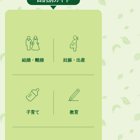
就職・転職相談会のご案内
2026年8月6日
「お茶を知る・体験する講座」を開
催します
2026年8月5日
ジュビロ磐田（情報提供・お知ら
せ）
結婚・離婚
妊娠・出産
2026年8月5日
掛川市広告入り窓口封筒無償提供者
募集
2026年8月4日
【日本DX大賞2026】ポスターセッ
ション最優秀賞を受賞しました！
子育て
教育
2026年8月4日
市民の勇気ある応急手当に感謝状を
贈呈しました