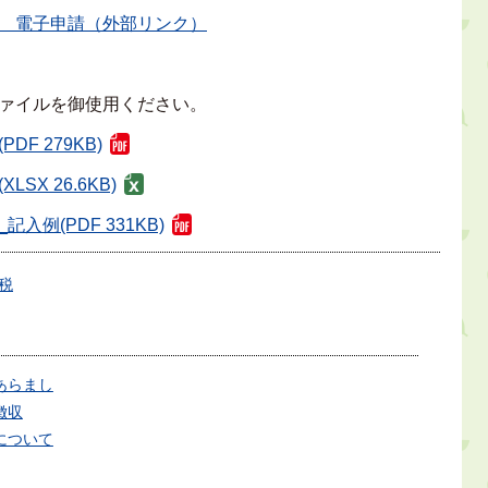
 電子申請（外部リンク）
ァイルを御使用ください。
F 279KB)
X 26.6KB)
例(PDF 331KB)
税
あらまし
徴収
について