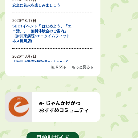
安全に花火を楽しみましょう
2026年8月7日
SDGsイベント「 はじめよう、「エ
ニ活。」 無料体験会のご案内」
（掛川東病院×エニタイムフィット
ネス掛川店)
2026年8月7日
「掛川の教育<統計書>」について
RSS
もっと見る
2026年8月6日
令和８年度公民館等（大東北公民
館、大須賀中央公民館）講座のお知
らせ
2026年8月6日
熱中症対策「クーリングシェルタ
ー」の設置について
2026年8月6日
目的別ガイド