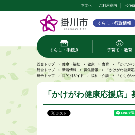
本文へ
ご利用案内
Forei
くらし・行政情報
くらし・手続き
子育て・教育
総合トップ
›
健康・福祉
›
健康
›
食育
›
「かけがわ
総合トップ
›
新着情報
›
募集情報
›
「かけがわ健康応
総合トップ
›
目的別ガイド
›
福祉・介護
›
「かけがわ
「かけがわ健康応援店」