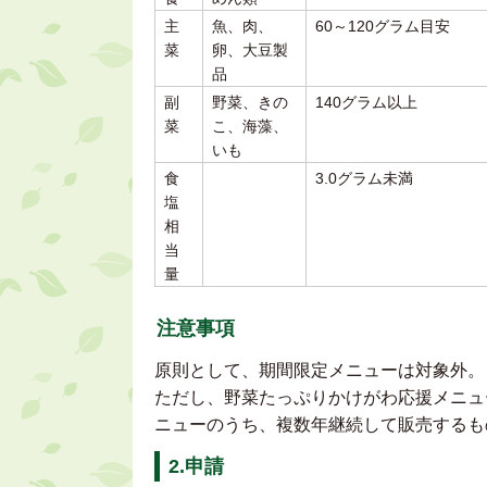
主
魚、肉、
60～120グラム目安
菜
卵、大豆製
品
副
野菜、きの
140グラム以上
菜
こ、海藻、
いも
食
3.0グラム未満
塩
相
当
量
注意事項
原則として、期間限定メニューは対象外。
ただし、野菜たっぷりかけがわ応援メニュ
ニューのうち、複数年継続して販売するも
2.申請