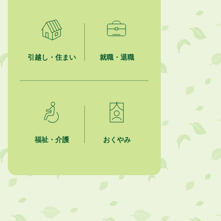
2026年8月1日
「かけがわ手話動画」で手話を学ぼ
う！
引越し・住まい
就職・退職
2026年8月1日
市民活動カレンダー（リスト形式）
2026年8月1日
今月の広報かけがわ
2026年8月1日
市議会だより 第100号 (令和8年8月
福祉・介護
おくやみ
1日発行)を掲載しました