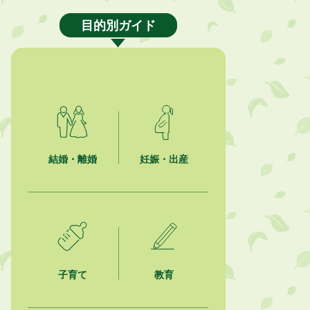
2026年8月4日
【日本DX大賞2026】ポスターセッ
目的別ガイド
ション最優秀賞を受賞しました！
2026年8月4日
市民の勇気ある応急手当に感謝状を
贈呈しました
2026年8月4日
夏季休暇期間 開業医等診療予定
結婚・離婚
妊娠・出産
2026年8月3日
「水道カルテ」の公表について
2026年8月3日
企業版ふるさと納税（地方創生応援
税制）のお願い
子育て
教育
2026年8月3日
【参加者募集】プロ棋士から学ぼ
う！はじめての将棋教室