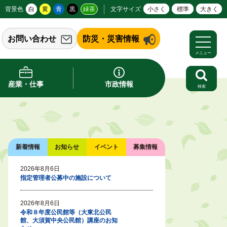
背景色
白
黄
青
黒
緑茶
文字サイズ
小さく
標準
大きく
お問い合わせ
防災・災害情報
メニュー
産業・仕事
市政情報
検索
新着情報
お知らせ
イベント
募集情報
2026年8月6日
指定管理者公募中の施設について
2026年8月6日
令和８年度公民館等（大東北公民
館、大須賀中央公民館）講座のお知