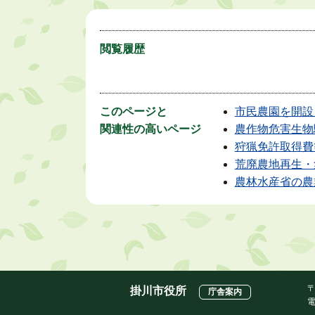
閲覧履歴
このページと
市民農園を開設
関連性の高いページ
農作物危害生物
狩猟免許取得費
荒廃農地再生・
農林水産省の農
〒
掛川市役所
庁舎案内
電