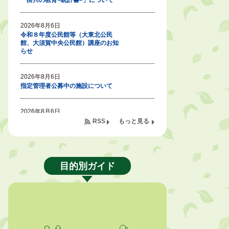
「掛川の教育<統計書>」について
2026年8月6日
令和８年度公民館等（大東北公民
館、大須賀中央公民館）講座のお知
らせ
2026年8月6日
指定管理者公募中の施設について
2026年8月6日
熱中症対策「クーリングシェルタ
RSS
もっと見る
ー」の設置について
2026年8月6日
就職・転職相談会のご案内
目的別ガイド
2026年8月6日
「お茶を知る・体験する講座」を開
催します