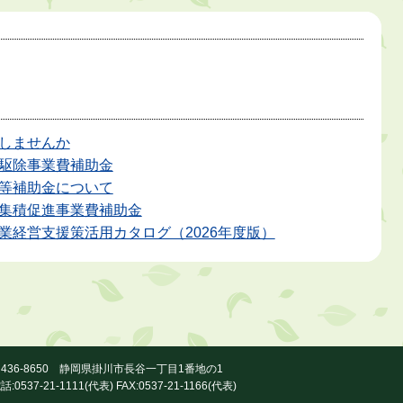
しませんか
駆除事業費補助金
等補助金について
集積促進事業費補助金
業経営支援策活用カタログ（2026年度版）
436-8650 静岡県掛川市長谷一丁目1番地の1
話:0537-21-1111(代表) FAX:0537-21-1166(代表)