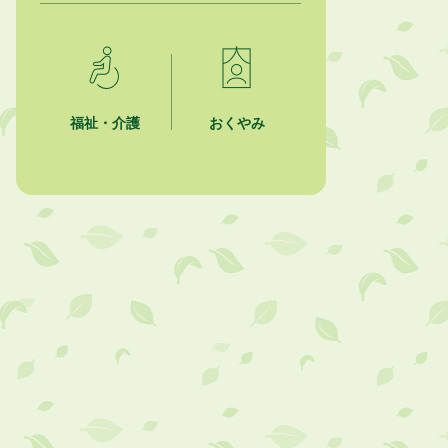
2026年8月3日
企業版ふるさと納税（地方創生応援
税制）のお願い
2026年8月3日
福祉・介護
おくやみ
【参加者募集】プロ棋士から学ぼ
う！はじめての将棋教室
2026年8月1日
「かけがわ手話動画」で手話を学ぼ
う！
2026年8月1日
市民活動カレンダー（リスト形式）