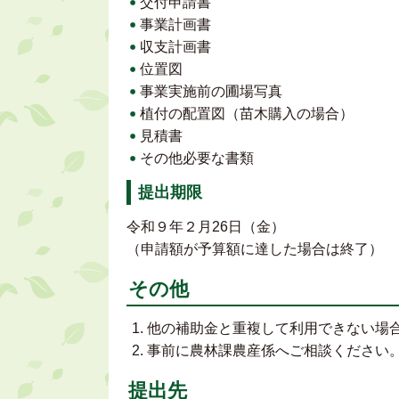
交付申請書
事業計画書
収支計画書
位置図
事業実施前の圃場写真
植付の配置図（苗木購入の場合）
見積書
その他必要な書類
提出期限
令和９年２月26日（金）
（申請額が予算額に達した場合は終了）
その他
他の補助金と重複して利用できない場
事前に農林課農産係へご相談ください
提出先