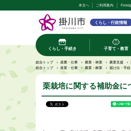
本文へ
ご利用案内
Forei
くらし・行政情報
くらし・手続き
子育て・教育
総合トップ
›
産業・仕事
›
農業・林業
›
農業支援
›
総合トップ
›
産業・仕事
›
農業・林業
›
届け出・手続
栗栽培に関する補助金に