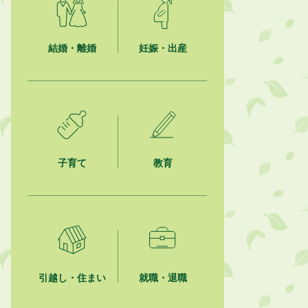
2026年8月5日
ジュビロ磐田（情報提供・お知ら
せ）
結婚・離婚
妊娠・出産
2026年8月5日
掛川市広告入り窓口封筒無償提供者
募集
2026年8月4日
【日本DX大賞2026】ポスターセッ
ション最優秀賞を受賞しました！
子育て
教育
2026年8月4日
市民の勇気ある応急手当に感謝状を
贈呈しました
2026年8月4日
夏季休暇期間 開業医等診療予定
引越し・住まい
就職・退職
2026年8月3日
「水道カルテ」の公表について