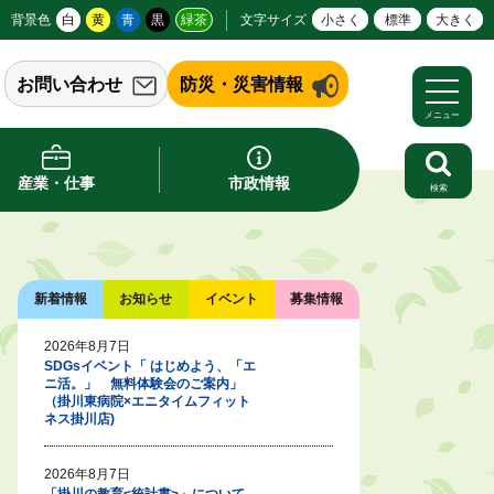
背景色
白
黄
青
黒
緑茶
文字サイズ
小さく
標準
大きく
お問い合わせ
防災・災害情報
メニュー
産業・仕事
市政情報
検索
新着情報
お知らせ
イベント
募集情報
2026年8月7日
SDGsイベント「 はじめよう、「エ
ニ活。」 無料体験会のご案内」
（掛川東病院×エニタイムフィット
ネス掛川店)
2026年8月7日