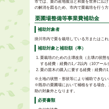
市では、栗の産地復活と和栗を世界に広げ
の解消を図るため、市内で栗栽培を行う方
栗圃場整備等事業費補助金
補助対象者
掛川市内で栗を栽培している方またはこれ
補助対象と補助額（率）
栗栽培のための土壌改良（土壌の状態
する経費：経費の1／2以内（10アール当
栗の苗木の購入に要する経費：経費の1／
※土地の状態・形状等により補助できない
※既存の栗圃場において補植をする場合、
助の対象外となります。
必要書類