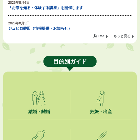
2026年8月6日
「お茶を知る・体験する講座」を開催します
2026年8月5日
ジュビロ磐田（情報提供・お知らせ）
RSS
もっと見る
2026年8月5日
掛川市広告入り窓口封筒無償提供者募集
目的別ガイド
2026年8月4日
【日本DX大賞2026】ポスターセッション最優秀賞を受賞しました！
2026年8月4日
市民の勇気ある応急手当に感謝状を贈呈しました
2026年8月4日
夏季休暇期間 開業医等診療予定
結婚・離婚
妊娠・出産
2026年8月3日
「水道カルテ」の公表について