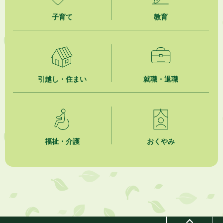
2026年8月3日
子育て
教育
企業版ふるさと納税（地方創生応援税制）のお願い
2026年8月3日
【参加者募集】プロ棋士から学ぼう！はじめての将棋教室
2026年8月1日
引越し・住まい
就職・退職
「かけがわ手話動画」で手話を学ぼう！
2026年8月1日
市民活動カレンダー（リスト形式）
福祉・介護
おくやみ
2026年8月1日
今月の広報かけがわ
2026年8月1日
市議会だより 第100号 (令和8年8月1日発行)を掲載しました