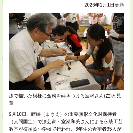
2026年1月1日更新
漆で描いた模様に金粉を蒔きつける室瀬さん(左)と児
童
9月10日、蒔絵（まきえ）の重要無形文化財保持者
（人間国宝）で漆芸家・室瀬和美さんによる伝統工芸
教室が横須賀小学校で行われ、6年生の希望者35人が