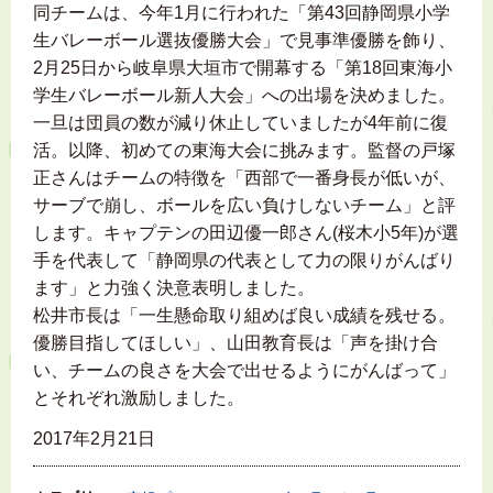
同チームは、今年1月に行われた「第43回静岡県小学
生バレーボール選抜優勝大会」で見事準優勝を飾り、
2月25日から岐阜県大垣市で開幕する「第18回東海小
学生バレーボール新人大会」への出場を決めました。
一旦は団員の数が減り休止していましたが4年前に復
活。以降、初めての東海大会に挑みます。監督の戸塚
正さんはチームの特徴を「西部で一番身長が低いが、
サーブで崩し、ボールを広い負けしないチーム」と評
します。キャプテンの田辺優一郎さん(桜木小5年)が選
手を代表して「静岡県の代表として力の限りがんばり
ます」と力強く決意表明しました。
松井市長は「一生懸命取り組めば良い成績を残せる。
優勝目指してほしい」、山田教育長は「声を掛け合
い、チームの良さを大会で出せるようにがんばって」
とそれぞれ激励しました。
2017年2月21日