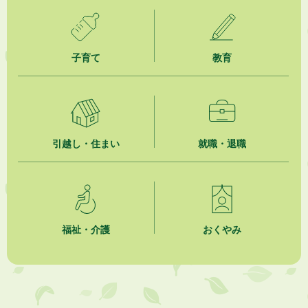
2026年8月5日
掛川市広告入り窓口封筒無償提供者募集
子育て
教育
2026年8月4日
【日本DX大賞2026】ポスターセッション最優秀賞を受賞しました！
2026年8月4日
市民の勇気ある応急手当に感謝状を贈呈しました
引越し・住まい
就職・退職
2026年8月4日
夏季休暇期間 開業医等診療予定
2026年8月3日
「水道カルテ」の公表について
福祉・介護
おくやみ
2026年8月3日
企業版ふるさと納税（地方創生応援税制）のお願い
2026年8月3日
【参加者募集】プロ棋士から学ぼう！はじめての将棋教室