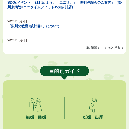
SDGsイベント「 はじめよう、「エニ活。」 無料体験会のご案内」（掛
川東病院×エニタイムフィットネス掛川店)
2026年8月7日
「掛川の教育<統計書>」について
2026年8月6日
令和８年度公民館等（大東北公民館、大須賀中央公民館）講座のお知らせ
RSS
もっと見る
2026年8月6日
熱中症対策「クーリングシェルター」の設置について
目的別ガイド
2026年8月6日
就職・転職相談会のご案内
2026年8月6日
「お茶を知る・体験する講座」を開催します
2026年8月5日
結婚・離婚
妊娠・出産
ジュビロ磐田（情報提供・お知らせ）