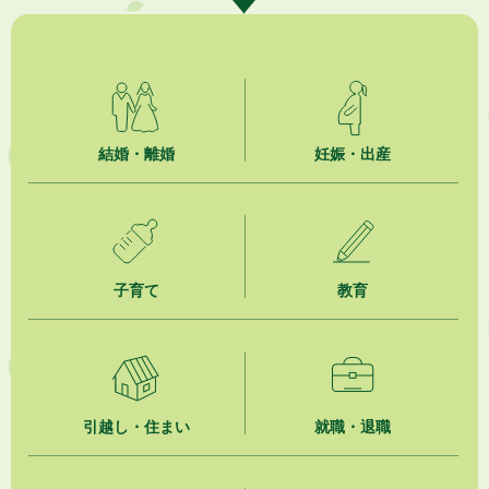
2026年8月6日
就職・転職相談会のご案内
2026年8月6日
「お茶を知る・体験する講座」を開催します
2026年8月5日
結婚・離婚
妊娠・出産
ジュビロ磐田（情報提供・お知らせ）
2026年8月5日
掛川市広告入り窓口封筒無償提供者募集
子育て
教育
2026年8月4日
【日本DX大賞2026】ポスターセッション最優秀賞を受賞しました！
2026年8月4日
市民の勇気ある応急手当に感謝状を贈呈しました
引越し・住まい
就職・退職
2026年8月4日
夏季休暇期間 開業医等診療予定