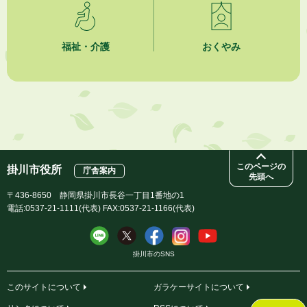
2026年8月3日
「水道カルテ」の公表について
福祉・介護
おくやみ
2026年8月3日
企業版ふるさと納税（地方創生応援税制）のお願い
2026年8月3日
【参加者募集】プロ棋士から学ぼう！はじめての将棋教室
このページの
掛川市役所
庁舎案内
先頭へ
〒436-8650 静岡県掛川市長谷一丁目1番地の1
電話:0537-21-1111(代表) FAX:0537-21-1166(代表)
掛川市のSNS
このサイトについて
ガラケーサイトについて