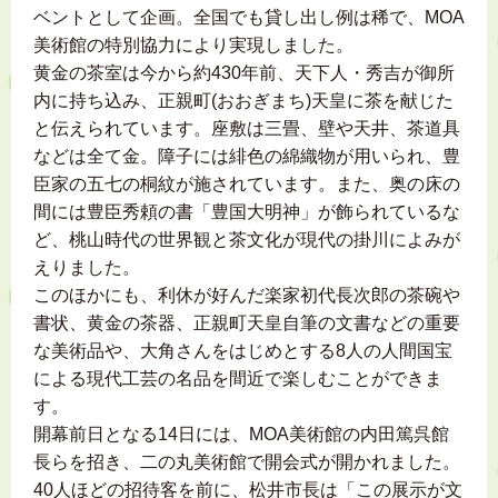
ベントとして企画。全国でも貸し出し例は稀で、MOA
美術館の特別協力により実現しました。
黄金の茶室は今から約430年前、天下人・秀吉が御所
内に持ち込み、正親町(おおぎまち)天皇に茶を献じた
と伝えられています。座敷は三畳、壁や天井、茶道具
などは全て金。障子には緋色の綿織物が用いられ、豊
臣家の五七の桐紋が施されています。また、奥の床の
間には豊臣秀頼の書「豊国大明神」が飾られているな
ど、桃山時代の世界観と茶文化が現代の掛川によみが
えりました。
このほかにも、利休が好んだ楽家初代長次郎の茶碗や
書状、黄金の茶器、正親町天皇自筆の文書などの重要
な美術品や、大角さんをはじめとする8人の人間国宝
による現代工芸の名品を間近で楽しむことができま
す。
開幕前日となる14日には、MOA美術館の内田篤呉館
長らを招き、二の丸美術館で開会式が開かれました。
40人ほどの招待客を前に、松井市長は「この展示が文