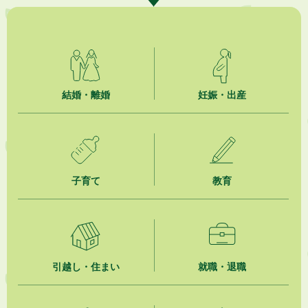
2026年8月6日
熱中症対策「クーリングシェルター」の設置について
2026年8月6日
就職・転職相談会のご案内
2026年8月6日
結婚・離婚
妊娠・出産
「お茶を知る・体験する講座」を開催します
2026年8月5日
ジュビロ磐田（情報提供・お知らせ）
子育て
教育
2026年8月5日
掛川市広告入り窓口封筒無償提供者募集
2026年8月4日
【日本DX大賞2026】ポスターセッション最優秀賞を受賞しました！
引越し・住まい
就職・退職
2026年8月4日
市民の勇気ある応急手当に感謝状を贈呈しました