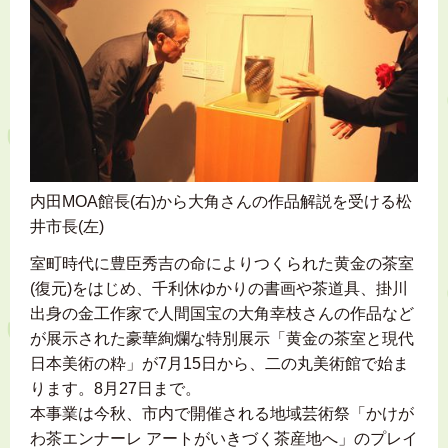
内田MOA館長(右)から大角さんの作品解説を受ける松
井市長(左)
室町時代に豊臣秀吉の命によりつくられた黄金の茶室
(復元)をはじめ、千利休ゆかりの書画や茶道具、掛川
出身の金工作家で人間国宝の大角幸枝さんの作品など
が展示された豪華絢爛な特別展示「黄金の茶室と現代
日本美術の粋」が7月15日から、二の丸美術館で始ま
ります。8月27日まで。
本事業は今秋、市内で開催される地域芸術祭「かけが
わ茶エンナーレ アートがいきづく茶産地へ」のプレイ