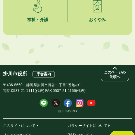
2026年8月4日
夏季休暇期間 開業医等診療予定
福祉・介護
おくやみ
2026年8月3日
「水道カルテ」の公表について
2026年8月3日
企業版ふるさと納税（地方創生応援税制）のお願い
このページの
掛川市役所
庁舎案内
先頭へ
〒436-8650 静岡県掛川市長谷一丁目1番地の1
電話:0537-21-1111(代表) FAX:0537-21-1166(代表)
掛川市のSNS
このサイトについて
ガラケーサイトについて
リンクについて
RSSについて