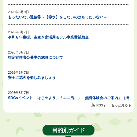
2026年8月9日
もったいない通信㉘～【節水】をしないのはもったいない～
2026年8月7日
令和８年度掛川市空き家活用モデル事業費補助金
2026年8月7日
指定管理者公募中の施設について
2026年8月7日
安全に花火を楽しみましょう
2026年8月7日
SDGsイベント「 はじめよう、「エニ活。」 無料体験会のご案内」（掛
川東病院×エニタイムフィットネス掛川店)
RSS
もっと見る
2026年8月7日
「掛川の教育<統計書>」について
目的別ガイド