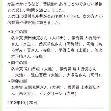
が詰めかけるなど、普段触れあうことのできない動物
との楽しい時間を過ごしました。
この日は掛川畜産共進会の表彰も行われ、次の方々が
名誉賞や優等賞に輝きました。
乳牛の部
名誉賞 柴田佳寛さん（大和田）、優秀賞 大石清子
さん（水垂）、桑原卓也さん（高御所）、両角（も
ろずみ）貢さん（寺島）、平野安春（上張）、佐次
本正晴さん（寺島）
肉牛の部
名誉賞 遠山畜産（大池）、優秀賞 遠山勝悦さん
（大池）、遠山畜産（大池）、大塲浩さん（高田）
鶏卵の部
名誉賞 赤堀充博さん（大渕）、優秀賞 山本義弘さ
ん（西之谷）、ビナグリーン（寺島）
2018年10月20日