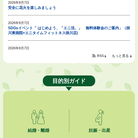
2026年8月7日
安全に花火を楽しみましょう
2026年8月7日
SDGsイベント「 はじめよう、「エニ活。」 無料体験会のご案内」（掛
川東病院×エニタイムフィットネス掛川店)
2026年8月7日
「掛川の教育<統計書>」について
RSS
もっと見る
2026年8月6日
令和８年度公民館等（大東北公民館、大須賀中央公民館）講座のお知らせ
目的別ガイド
2026年8月6日
熱中症対策「クーリングシェルター」の設置について
2026年8月6日
就職・転職相談会のご案内
2026年8月6日
結婚・離婚
妊娠・出産
「お茶を知る・体験する講座」を開催します