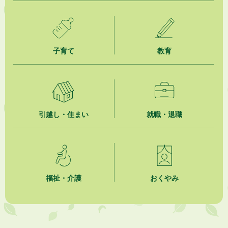
2026年8月5日
ジュビロ磐田（情報提供・お知らせ）
子育て
教育
2026年8月5日
掛川市広告入り窓口封筒無償提供者募集
2026年8月4日
【日本DX大賞2026】ポスターセッション最優秀賞を受賞しました！
引越し・住まい
就職・退職
2026年8月4日
市民の勇気ある応急手当に感謝状を贈呈しました
2026年8月4日
夏季休暇期間 開業医等診療予定
福祉・介護
おくやみ
2026年8月3日
「水道カルテ」の公表について
2026年8月3日