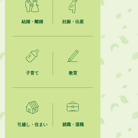
【日本DX大賞2026】ポスターセッ
ション最優秀賞を受賞しました！
結婚・離婚
妊娠・出産
2026年8月4日
市民の勇気ある応急手当に感謝状を
贈呈しました
2026年8月4日
夏季休暇期間 開業医等診療予定
2026年8月3日
子育て
教育
「水道カルテ」の公表について
2026年8月3日
企業版ふるさと納税（地方創生応援
税制）のお願い
2026年8月3日
【参加者募集】プロ棋士から学ぼ
引越し・住まい
就職・退職
う！はじめての将棋教室