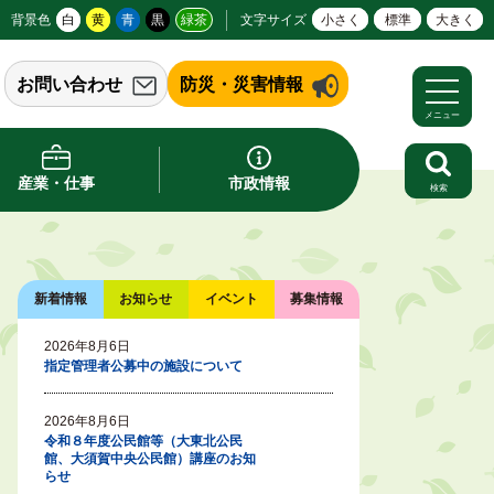
背景色
白
黄
青
黒
緑茶
文字サイズ
小さく
標準
大きく
お問い合わせ
防災・災害情報
メニュー
産業・仕事
市政情報
検索
新着情報
お知らせ
イベント
募集情報
2026年8月6日
指定管理者公募中の施設について
2026年8月6日
令和８年度公民館等（大東北公民
館、大須賀中央公民館）講座のお知
らせ