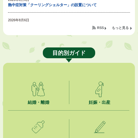
熱中症対策「クーリングシェルター」の設置について
2026年8月6日
就職・転職相談会のご案内
RSS
もっと見る
2026年8月6日
「お茶を知る・体験する講座」を開催します
目的別ガイド
2026年8月5日
ジュビロ磐田（情報提供・お知らせ）
2026年8月5日
掛川市広告入り窓口封筒無償提供者募集
2026年8月4日
結婚・離婚
妊娠・出産
【日本DX大賞2026】ポスターセッション最優秀賞を受賞しました！
2026年8月4日
市民の勇気ある応急手当に感謝状を贈呈しました