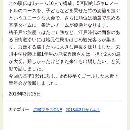
この駅伝は1チーム10人で構成。5区間約1.5キロメー
トルのコースを、子どもなどを乗せた竹の駕籠を担ぐ
というユニークな大会で、さらに順位は抽選で決める
基準タイムに一番近いチームが優勝となります。
格子戸の旅籠（はたご）跡など、江戸時代の面影のあ
る旧街道沿いには地元住民をはじめ観光客らが集ま
り、力走する選手たちに大きな声援を送りました。栄
川中学校陸上部1年生の戸塚秀康さんは「担ぐ2人の息
が大切。難しかったけどまた来年も出場したい」と笑
顔で話しました。
今回の基準13分に対し、約5秒早くゴールした大野下
青年会が優勝しました。
2018年3月25日
カテゴリー
広報プラスONE
2018年3月から4月