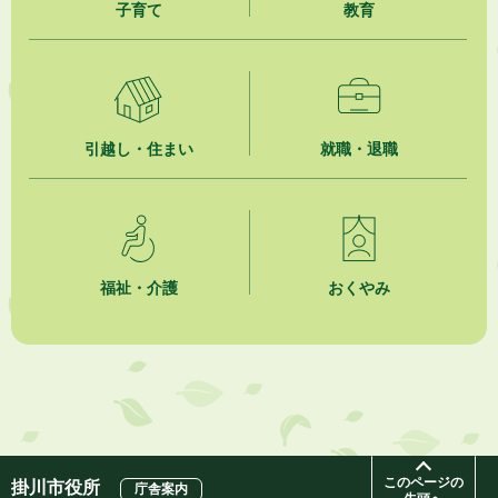
子育て
教育
2026年8月4日
夏季休暇期間 開業医等診療予定
2026年8月3日
「水道カルテ」の公表について
引越し・住まい
就職・退職
2026年8月3日
企業版ふるさと納税（地方創生応援税制）のお願い
2026年8月3日
【参加者募集】プロ棋士から学ぼう！はじめての将棋教室
福祉・介護
おくやみ
2026年8月1日
「かけがわ手話動画」で手話を学ぼう！
2026年8月1日
市民活動カレンダー（リスト形式）
このページの
掛川市役所
庁舎案内