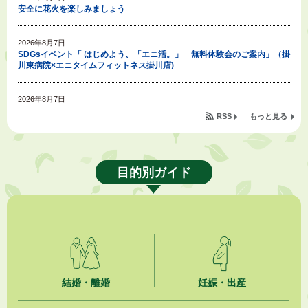
安全に花火を楽しみましょう
2026年8月7日
SDGsイベント「 はじめよう、「エニ活。」 無料体験会のご案内」（掛
川東病院×エニタイムフィットネス掛川店)
2026年8月7日
「掛川の教育<統計書>」について
RSS
もっと見る
2026年8月6日
令和８年度公民館等（大東北公民館、大須賀中央公民館）講座のお知らせ
目的別ガイド
2026年8月6日
熱中症対策「クーリングシェルター」の設置について
2026年8月6日
就職・転職相談会のご案内
2026年8月6日
結婚・離婚
妊娠・出産
「お茶を知る・体験する講座」を開催します