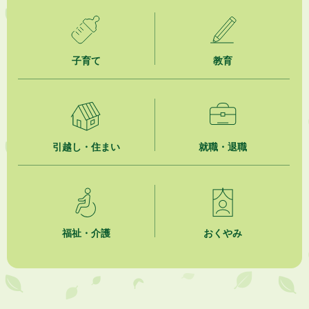
2026年8月5日
ジュビロ磐田（情報提供・お知らせ）
子育て
教育
2026年8月5日
掛川市広告入り窓口封筒無償提供者募集
2026年8月4日
【日本DX大賞2026】ポスターセッション最優秀賞を受賞しました！
引越し・住まい
就職・退職
2026年8月4日
市民の勇気ある応急手当に感謝状を贈呈しました
2026年8月4日
夏季休暇期間 開業医等診療予定
福祉・介護
おくやみ
2026年8月3日
「水道カルテ」の公表について
2026年8月3日
企業版ふるさと納税（地方創生応援税制）のお願い