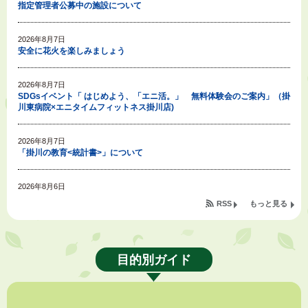
指定管理者公募中の施設について
2026年8月7日
安全に花火を楽しみましょう
2026年8月7日
SDGsイベント「 はじめよう、「エニ活。」 無料体験会のご案内」（掛
川東病院×エニタイムフィットネス掛川店)
2026年8月7日
「掛川の教育<統計書>」について
2026年8月6日
令和８年度公民館等（大東北公民館、大須賀中央公民館）講座のお知らせ
RSS
もっと見る
2026年8月6日
熱中症対策「クーリングシェルター」の設置について
目的別ガイド
2026年8月6日
就職・転職相談会のご案内