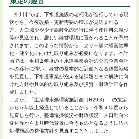
策定の趣旨
掛川市では、下水道施設の老朽化が進行している現
状から、今後改築・更新需要の増加が見込まれる一
方、人口減少や少子高齢化の進行に伴う使用料の減少
等が見込まれ、厳しい経営環境に置かれることが予想
されます。このような情勢から、より一層の経営効率
化・健全化に向けた取り組みが必要になります。本計
画では、令和２年度の下水道事業会計の公営企業会計
への移行に伴い、経営の基本的な計画となる経営戦略
を見直し、下水道事業が抱える諸課題とその解決に向
けた方針や具体的な取り組み及び投資・財政計画を作
成しました。
また、「生活排水処理実施計画（H29.3）」の策定
から５年以上経過していることから、令和４年度から
見直しを行い、整備進捗状況や財政状況、人口動向の
変化等からより時代背景に合うものとなるように汚水
処理施設の整備方針を見直すこととしました。