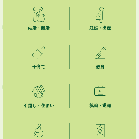
2026年8月6日
「お茶を知る・体験する講座」を開催します
2026年8月5日
結婚・離婚
妊娠・出産
ジュビロ磐田（情報提供・お知らせ）
2026年8月5日
掛川市広告入り窓口封筒無償提供者募集
子育て
教育
2026年8月4日
【日本DX大賞2026】ポスターセッション最優秀賞を受賞しました！
2026年8月4日
市民の勇気ある応急手当に感謝状を贈呈しました
引越し・住まい
就職・退職
2026年8月4日
夏季休暇期間 開業医等診療予定
2026年8月3日
「水道カルテ」の公表について