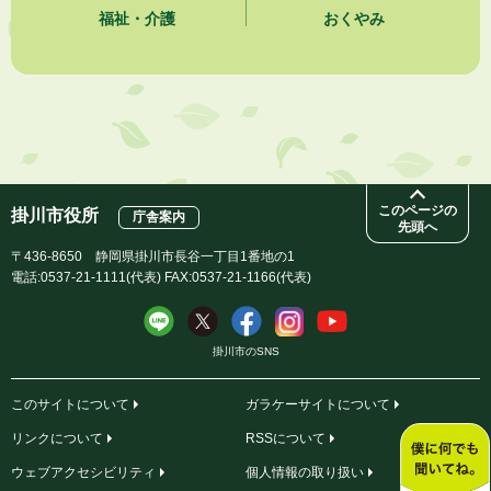
福祉・介護
おくやみ
2026年8月3日
企業版ふるさと納税（地方創生応援税制）のお願い
2026年8月3日
【参加者募集】プロ棋士から学ぼう！はじめての将棋教室
このページの
掛川市役所
庁舎案内
先頭へ
〒436-8650 静岡県掛川市長谷一丁目1番地の1
電話:0537-21-1111(代表) FAX:0537-21-1166(代表)
掛川市のSNS
このサイトについて
ガラケーサイトについて
リンクについて
RSSについて
ウェブアクセシビリティ
個人情報の取り扱い