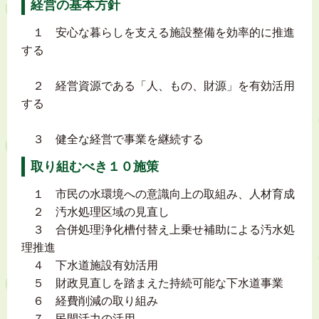
経営の基本方針
１ 安心な暮らしを支える施設整備を効率的に推進
する
２ 経営資源である「人、もの、財源」を有効活用
する
３ 健全な経営で事業を継続する
取り組むべき１０施策
１ 市民の水環境への意識向上の取組み、人材育成
２ 汚水処理区域の見直し
３ 合併処理浄化槽付替え上乗せ補助による汚水処
理推進
４ 下水道施設有効活用
５ 財政見直しを踏まえた持続可能な下水道事業
６ 経費削減の取り組み
７ 民間活力の活用