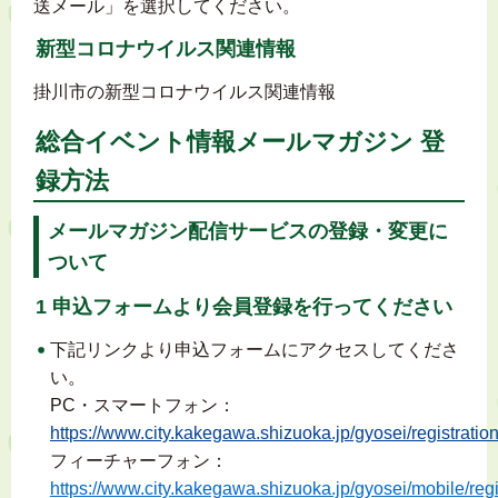
送メール」を選択してください。
新型コロナウイルス関連情報
掛川市の新型コロナウイルス関連情報
総合イベント情報メールマガジン 登
録方法
メールマガジン配信サービスの登録・変更に
ついて
1 申込フォームより会員登録を行ってください
下記リンクより申込フォームにアクセスしてくださ
い。
PC・スマートフォン：
https://www.city.kakegawa.shizuoka.jp/gyosei/registratio
フィーチャーフォン：
https://www.city.kakegawa.shizuoka.jp/
gyosei/
mobile/regi