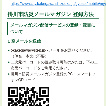
https://www.city.kakegawa.shizuoka.jp/
gyosei/
mobile/
my
掛川市防災メールマガジン 登録方法
メールマガジン配信サービスの登録・変更に
ついて
1 空メールを送信
t-kakegawa@sg-p.jpへメールをお送りください。
（件名・本文は不要）
二次元バーコードの読み取り可能のかたは、下の二
次元バーコードをご利用ください。
掛川市防災メールマガジン登録のPC・スマートフ
ォンQRコード