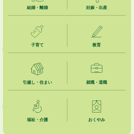
2026年8月5日
結婚・離婚
妊娠・出産
掛川市広告入り窓口封筒無償提供者募集
2026年8月4日
【日本DX大賞2026】ポスターセッション最優秀賞を受賞しました！
子育て
教育
2026年8月4日
市民の勇気ある応急手当に感謝状を贈呈しました
2026年8月4日
夏季休暇期間 開業医等診療予定
引越し・住まい
就職・退職
2026年8月3日
「水道カルテ」の公表について
2026年8月3日
企業版ふるさと納税（地方創生応援税制）のお願い
福祉・介護
おくやみ
2026年8月3日
【参加者募集】プロ棋士から学ぼう！はじめての将棋教室