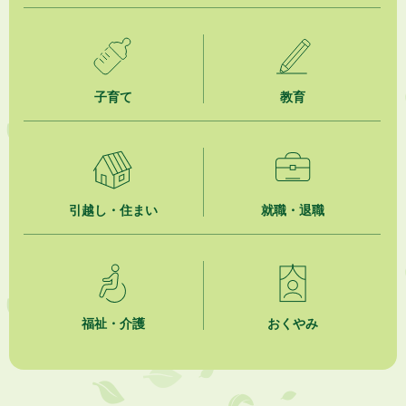
2026年8月5日
掛川市広告入り窓口封筒無償提供者募集
子育て
教育
2026年8月4日
【日本DX大賞2026】ポスターセッション最優秀賞を受賞しました！
2026年8月4日
市民の勇気ある応急手当に感謝状を贈呈しました
引越し・住まい
就職・退職
2026年8月4日
夏季休暇期間 開業医等診療予定
2026年8月3日
「水道カルテ」の公表について
福祉・介護
おくやみ
2026年8月3日
企業版ふるさと納税（地方創生応援税制）のお願い
2026年8月3日