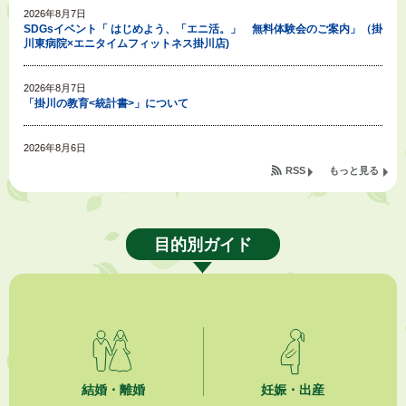
2026年8月7日
SDGsイベント「 はじめよう、「エニ活。」 無料体験会のご案内」（掛
川東病院×エニタイムフィットネス掛川店)
2026年8月7日
「掛川の教育<統計書>」について
2026年8月6日
令和８年度公民館等（大東北公民館、大須賀中央公民館）講座のお知らせ
RSS
もっと見る
2026年8月6日
熱中症対策「クーリングシェルター」の設置について
目的別ガイド
2026年8月6日
就職・転職相談会のご案内
2026年8月6日
「お茶を知る・体験する講座」を開催します
2026年8月5日
結婚・離婚
妊娠・出産
ジュビロ磐田（情報提供・お知らせ）