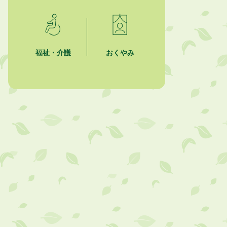
2026年8月4日
夏季休暇期間 開業医等診療予定
2026年8月3日
福祉・介護
おくやみ
「水道カルテ」の公表について
2026年8月3日
企業版ふるさと納税（地方創生応援
税制）のお願い
2026年8月3日
【参加者募集】プロ棋士から学ぼ
う！はじめての将棋教室