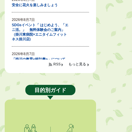
安全に花火を楽しみましょう
2026年8月7日
SDGsイベント「 はじめよう、「エ
ニ活。」 無料体験会のご案内」
（掛川東病院×エニタイムフィット
ネス掛川店)
2026年8月7日
「掛川の教育<統計書>」について
RSS
もっと見る
2026年8月6日
令和８年度公民館等（大東北公民
館、大須賀中央公民館）講座のお知
らせ
目的別ガイド
2026年8月6日
熱中症対策「クーリングシェルタ
ー」の設置について
2026年8月6日