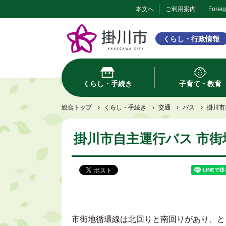
本文へ
ご利用案内
Forei
くらし・行政情報
くらし・手続き
子育て・教育
総合トップ
›
くらし・手続き
›
交通
›
バス
›
掛川市
掛川市自主運行バス 市
市街地循環線は北回りと南回りがあり、と