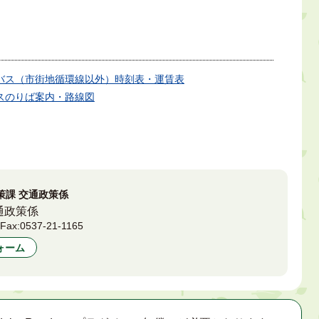
バス（市街地循環線以外）時刻表・運賃表
スのりば案内・路線図
策課 交通政策係
通政策係
1
Fax:
0537-21-1165
ォーム