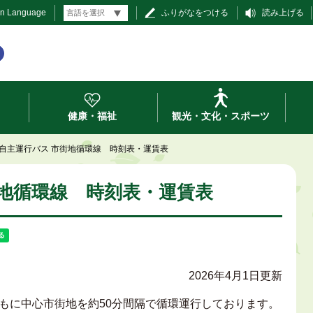
gn Language
ふりがなをつける
読み上げる
健康・福祉
観光・文化・スポーツ
自主運行バス 市街地循環線 時刻表・運賃表
街地循環線 時刻表・運賃表
2026年4月1日更新
もに中心市街地を約50分間隔で循環運行しております。