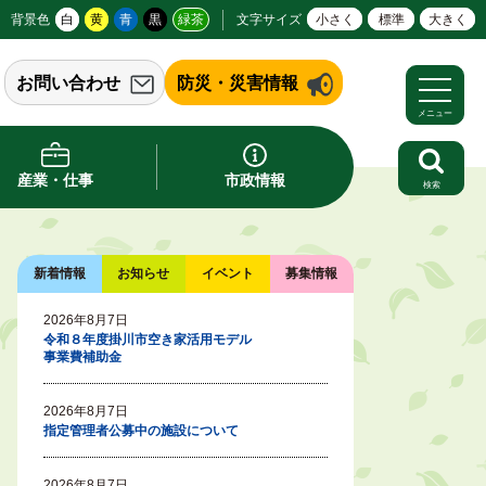
背景色
白
黄
青
黒
緑茶
文字サイズ
小さく
標準
大きく
お問い合わせ
防災・災害情報
メニュー
産業・仕事
市政情報
検索
新着情報
お知らせ
イベント
募集情報
2026年8月7日
令和８年度掛川市空き家活用モデル
事業費補助金
2026年8月7日
指定管理者公募中の施設について
2026年8月7日