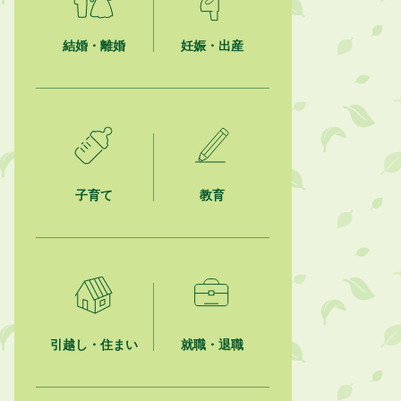
就職・転職相談会のご案内
結婚・離婚
妊娠・出産
2026年8月6日
「お茶を知る・体験する講座」を開
催します
2026年8月5日
ジュビロ磐田（情報提供・お知ら
せ）
子育て
教育
2026年8月5日
掛川市広告入り窓口封筒無償提供者
募集
2026年8月4日
【日本DX大賞2026】ポスターセッ
ション最優秀賞を受賞しました！
引越し・住まい
就職・退職
2026年8月4日
市民の勇気ある応急手当に感謝状を
贈呈しました