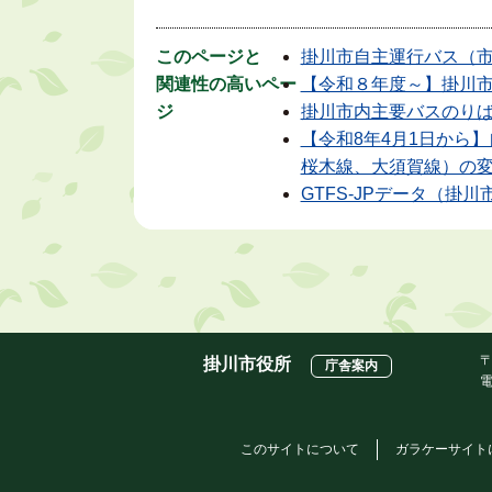
このページと
掛川市自主運行バス（
関連性の高いペー
【令和８年度～】掛川
ジ
掛川市内主要バスのり
【令和8年4月1日から
桜木線、大須賀線）の
GTFS-JPデータ（掛
〒
掛川市役所
庁舎案内
電
このサイトについて
ガラケーサイト