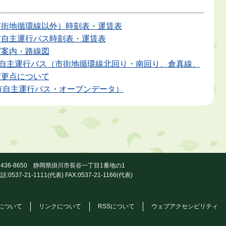
市街地循環線以外）時刻表・運賃表
市自主運行バス時刻表・運賃表
ば案内・路線図
】自主運行バス（市街地循環線北回り・南回り、倉真線、
変更点について
川市自主運行バス・オープンデータ）
436-8650 静岡県掛川市長谷一丁目1番地の1
話:0537-21-1111(代表) FAX:0537-21-1166(代表)
について
リンクについて
RSSについて
ウェブアクセシビリティ