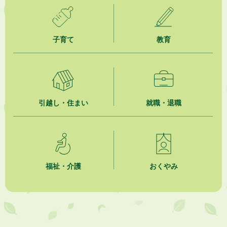
2026年8月5日
掛川市広告入り窓口封筒無償提供者募集
子育て
教育
2026年8月4日
【日本DX大賞2026】ポスターセッション最優秀賞を受賞しました！
2026年8月4日
市民の勇気ある応急手当に感謝状を贈呈しました
引越し・住まい
就職・退職
2026年8月4日
夏季休暇期間 開業医等診療予定
2026年8月3日
「水道カルテ」の公表について
福祉・介護
おくやみ
2026年8月3日
企業版ふるさと納税（地方創生応援税制）のお願い
2026年8月3日
【参加者募集】プロ棋士から学ぼう！はじめての将棋教室