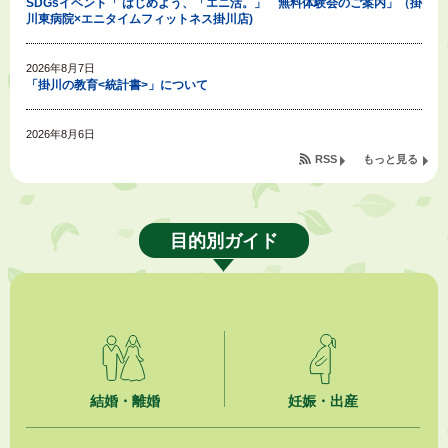
SDGsイベント「 はじめよう、「エニ活。」 無料体験会のご案内」（掛
川東病院×エニタイムフィットネス掛川店)
2026年8月7日
「掛川の教育<統計書>」について
2026年8月6日
令和８年度公民館等（大東北公民館、大須賀中央公民館）講座のお知らせ
RSS
もっと見る
2026年8月6日
熱中症対策「クーリングシェルター」の設置について
目的別ガイド
2026年8月6日
就職・転職相談会のご案内
2026年8月6日
「お茶を知る・体験する講座」を開催します
2026年8月5日
結婚・離婚
妊娠・出産
ジュビロ磐田（情報提供・お知らせ）