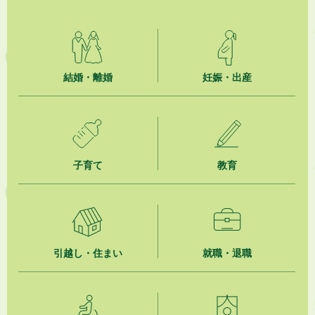
2026年8月7日
指定管理者公募中の施設について
2026年8月7日
結婚・離婚
妊娠・出産
安全に花火を楽しみましょう
2026年8月7日
SDGsイベント「 はじめよう、「エニ活。」 無料体験会のご案内」（掛
川東病院×エニタイムフィットネス掛川店)
子育て
教育
2026年8月7日
「掛川の教育<統計書>」について
2026年8月7日
大須賀物産センター（旧サンサンファーム） の利活用に関するサウンデ
ィング調査
引越し・住まい
就職・退職
2026年8月7日
お盆期間中における自主運行バスの運行について