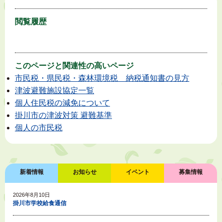
閲覧履歴
このページと
関連性の高いページ
市民税・県民税・森林環境税 納税通知書の見方
津波避難施設協定一覧
個人住民税の減免について
掛川市の津波対策 避難基準
個人の市民税
新着情報
お知らせ
イベント
募集情報
2026年8月10日
掛川市学校給食通信