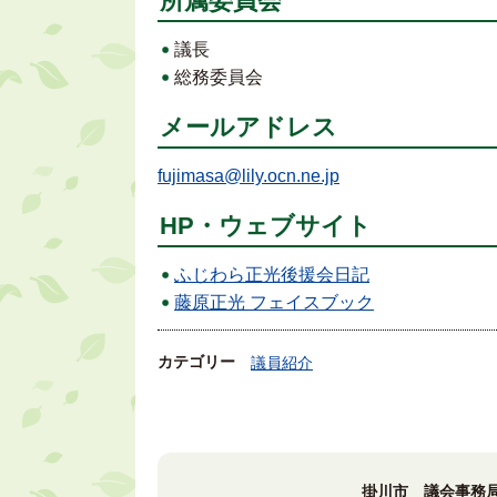
所属委員会
議長
総務委員会
メールアドレス
fujimasa@lily.ocn.ne.jp
HP・ウェブサイト
ふじわら正光後援会日記
藤原正光 フェイスブック
カテゴリー
議員紹介
掛川市 議会事務