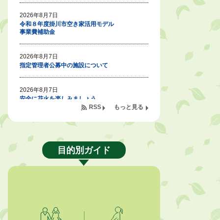
2026年8月7日
令和８年度掛川市空き家活用モデル
事業費補助金
2026年8月7日
指定管理者公募中の施設について
2026年8月7日
安全に花火を楽しみましょう
RSS
もっと見る
2026年8月7日
SDGsイベント「 はじめよう、「エ
ニ活。」 無料体験会のご案内」
（掛川東病院×エニタイムフィット
目的別ガイド
ネス掛川店)
2026年8月7日
「掛川の教育<統計書>」について
2026年8月6日