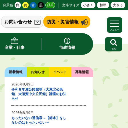
背景色
白
黄
青
黒
緑茶
文字サイズ
小さく
標準
大きく
お問い合わせ
防災・災害情報
メニュー
産業・仕事
市政情報
検索
新着情報
お知らせ
イベント
募集情報
2026年8月9日
令和８年度公民館等（大東北公民
館、大須賀中央公民館）講座のお知
らせ
2026年8月9日
もったいない通信㉘～【節水】をし
ないのはもったいない～