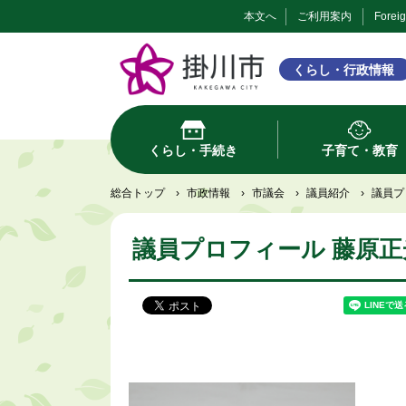
本文へ
ご利用案内
Forei
くらし・行政情報
くらし・手続き
子育て・教育
総合トップ
›
市政情報
›
市議会
›
議員紹介
›
議員プ
議員プロフィール 藤原正