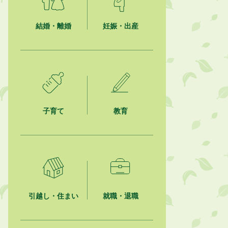
熱中症対策「クーリングシェルタ
ー」の設置について
結婚・離婚
妊娠・出産
2026年8月6日
就職・転職相談会のご案内
2026年8月6日
「お茶を知る・体験する講座」を開
催します
子育て
教育
2026年8月5日
ジュビロ磐田（情報提供・お知ら
せ）
2026年8月5日
掛川市広告入り窓口封筒無償提供者
募集
引越し・住まい
就職・退職
2026年8月4日
【日本DX大賞2026】ポスターセッ
ション最優秀賞を受賞しました！