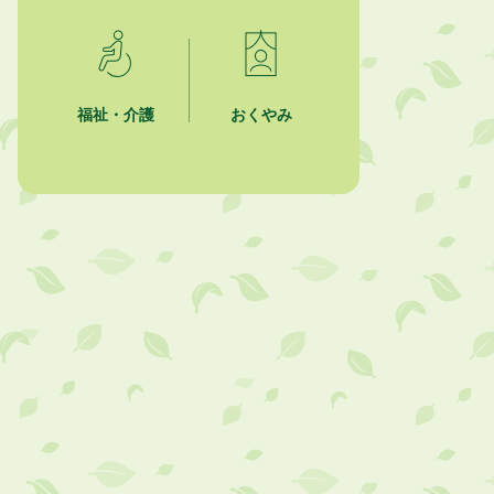
2026年8月4日
市民の勇気ある応急手当に感謝状を
贈呈しました
福祉・介護
おくやみ
2026年8月4日
夏季休暇期間 開業医等診療予定
2026年8月3日
「水道カルテ」の公表について
2026年8月3日
企業版ふるさと納税（地方創生応援
税制）のお願い