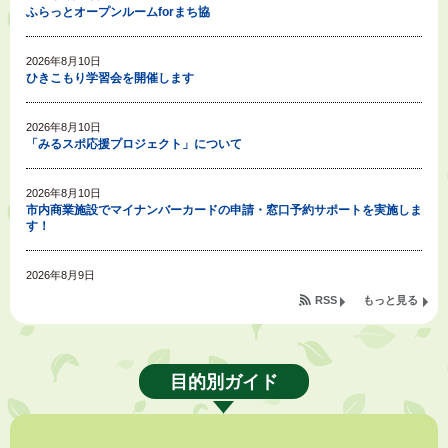
ふらっとオープンルームforまち協
2026年8月10日
ひきこもり学習会を開催します
2026年8月10日
「みるスポ応援プロジェクト」について
2026年8月10日
市内商業施設でマイナンバーカードの申請・窓口予約サポートを実施しま
す！
2026年8月9日
令和８年度公民館等（大東北公民館、大須賀中央公民館）講座のお知らせ
RSS
もっと見る
2026年8月9日
もったいない通信㉘～【節水】をしないのはもったいない～
目的別ガイド
2026年8月7日
令和８年度掛川市空き家活用モデル事業費補助金