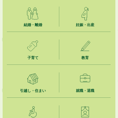
2026年8月7日
指定管理者公募中の施設について
2026年8月7日
結婚・離婚
妊娠・出産
安全に花火を楽しみましょう
2026年8月7日
SDGsイベント「 はじめよう、「エニ活。」 無料体験会のご案内」（掛
川東病院×エニタイムフィットネス掛川店)
子育て
教育
2026年8月7日
「掛川の教育<統計書>」について
2026年8月7日
大須賀物産センター（旧サンサンファーム） の利活用に関するサウンデ
ィング調査
引越し・住まい
就職・退職
2026年8月7日
お盆期間中における自主運行バスの運行について