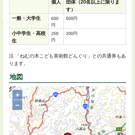
個人
団体（20名以上に限りま
す）
一般・大学生
600
500円
円
小中学生・高校
250
200円
円
生
注 「ねむの木こども美術館どんぐり」との共通券もあ
ります。
地図
+
−