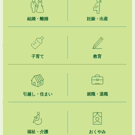
「お茶を知る・体験する講座」を開催します
2026年8月5日
結婚・離婚
妊娠・出産
ジュビロ磐田（情報提供・お知らせ）
2026年8月5日
掛川市広告入り窓口封筒無償提供者募集
子育て
教育
2026年8月4日
【日本DX大賞2026】ポスターセッション最優秀賞を受賞しました！
2026年8月4日
市民の勇気ある応急手当に感謝状を贈呈しました
引越し・住まい
就職・退職
2026年8月4日
夏季休暇期間 開業医等診療予定
2026年8月3日
「水道カルテ」の公表について
福祉・介護
おくやみ