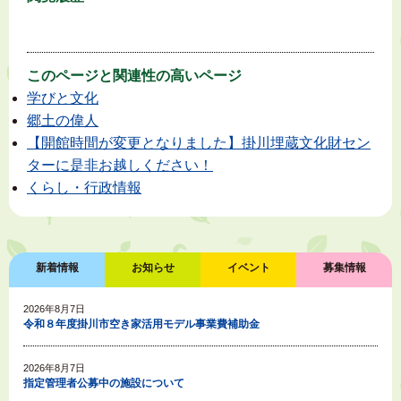
このページと
関連性の高いページ
学びと文化
郷土の偉人
【開館時間が変更となりました】掛川埋蔵文化財セン
ターに是非お越しください！
くらし・行政情報
新着情報
お知らせ
イベント
募集情報
2026年8月7日
令和８年度掛川市空き家活用モデル事業費補助金
2026年8月7日
指定管理者公募中の施設について