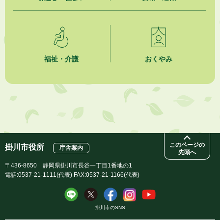
2026年8月4日
市民の勇気ある応急手当に感謝状を贈呈しました
2026年8月4日
夏季休暇期間 開業医等診療予定
福祉・介護
おくやみ
2026年8月3日
「水道カルテ」の公表について
2026年8月3日
企業版ふるさと納税（地方創生応援税制）のお願い
このページの
掛川市役所
庁舎案内
先頭へ
〒436-8650 静岡県掛川市長谷一丁目1番地の1
電話:0537-21-1111(代表) FAX:0537-21-1166(代表)
掛川市のSNS