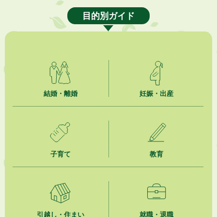
「掛川の教育<統計書>」について
目的別ガイド
2026年8月6日
熱中症対策「クーリングシェルター」の設置について
2026年8月6日
就職・転職相談会のご案内
2026年8月6日
結婚・離婚
妊娠・出産
「お茶を知る・体験する講座」を開催します
2026年8月5日
ジュビロ磐田（情報提供・お知らせ）
子育て
教育
2026年8月5日
掛川市広告入り窓口封筒無償提供者募集
2026年8月4日
【日本DX大賞2026】ポスターセッション最優秀賞を受賞しました！
引越し・住まい
就職・退職