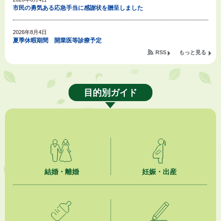
市民の勇気ある応急手当に感謝状を贈呈しました
2026年8月4日
夏季休暇期間 開業医等診療予定
RSS
もっと見る
2026年8月3日
「水道カルテ」の公表について
目的別ガイド
2026年8月3日
企業版ふるさと納税（地方創生応援税制）のお願い
2026年8月3日
【参加者募集】プロ棋士から学ぼう！はじめての将棋教室
2026年8月1日
「かけがわ手話動画」で手話を学ぼう！
結婚・離婚
妊娠・出産
2026年8月1日
市民活動カレンダー（リスト形式）