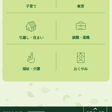
2026年8月1日
子育て
教育
今月の広報かけがわ
2026年8月1日
市議会だより 第100号 (令和8年8月1日発行)を掲載しました
2026年7月31日
引越し・住まい
就職・退職
人材育成講座 かけがわまちづくりラボ2026
2026年7月31日
掛川市市民チャレンジ公募事業「Re-KAKEGAWA（リ・カケガワ）～空
き家で出会うもったいないの宝物～」開催！！
福祉・介護
おくやみ
2026年7月31日
水の日・水の週間ご存じですか？
2026年7月31日
掛川市自主運行バス掛川大須賀線について