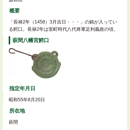
概要
「長禄2年（1458）3月吉日・・・」の銘が入ってい
る鰐口。長禄2年は室町時代八代将軍足利義政の頃。
萩間八幡宮鰐口
指定年月日
昭和55年8月20日
所在地
萩間