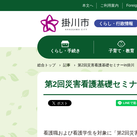
本文へ
ご利用案内
Forei
くらし・行政情報
くらし・手続き
子育て・教育
総合トップ
›
記事
›
第2回災害看護基礎セミナーin掛川
第2回災害看護基礎セミナ
看護職および看護学生を対象に「第2回災