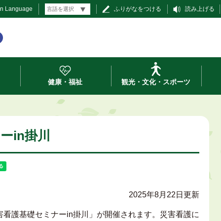
gn Language
ふりがなをつける
読み上げる
健康・福祉
観光・文化・スポーツ
ーin掛川
2025年8月22日更新
害看護基礎セミナーin掛川」が開催されます。災害看護に