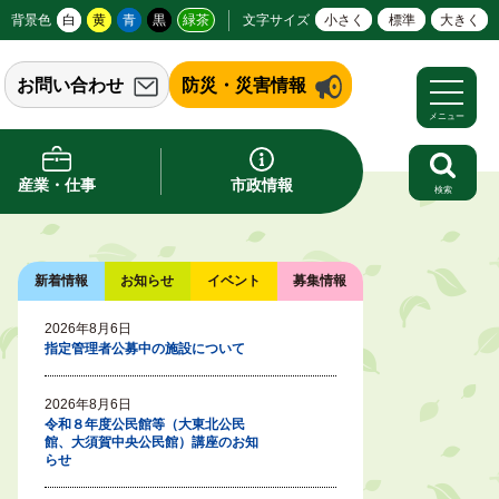
背景色
白
黄
青
黒
緑茶
文字サイズ
小さく
標準
大きく
お問い合わせ
防災・災害情報
メニュー
産業・仕事
市政情報
検索
新着情報
お知らせ
イベント
募集情報
2026年8月6日
指定管理者公募中の施設について
2026年8月6日
令和８年度公民館等（大東北公民
館、大須賀中央公民館）講座のお知
らせ