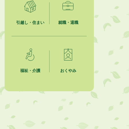
「かけがわ手話動画」で手話を学ぼ
う！
引越し・住まい
就職・退職
2026年8月1日
市民活動カレンダー（リスト形式）
2026年8月1日
今月の広報かけがわ
2026年8月1日
市議会だより 第100号 (令和8年8月
福祉・介護
おくやみ
1日発行)を掲載しました