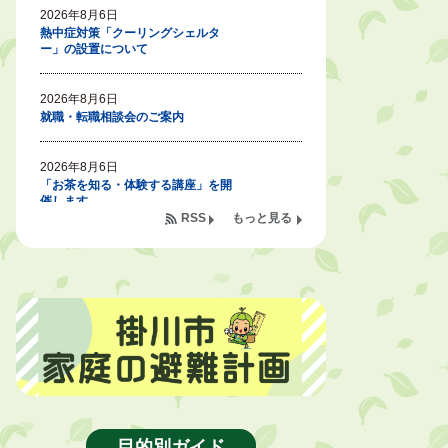
2026年8月6日
熱中症対策「クーリングシェルタ
ー」の設置について
2026年8月6日
就職・転職相談会のご案内
2026年8月6日
「お茶を知る・体験する講座」を開
催します
RSS
もっと見る
2026年8月5日
ジュビロ磐田（情報提供・お知ら
せ）
2026年8月5日
掛川市広告入り窓口封筒無償提供者
募集
2026年8月4日
【日本DX大賞2026】ポスターセッ
目的別ガイド