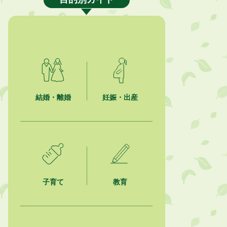
ション最優秀賞を受賞しました！
2026年8月4日
市民の勇気ある応急手当に感謝状を
贈呈しました
2026年8月4日
夏季休暇期間 開業医等診療予定
結婚・離婚
妊娠・出産
2026年8月3日
「水道カルテ」の公表について
2026年8月3日
企業版ふるさと納税（地方創生応援
税制）のお願い
子育て
教育
2026年8月3日
【参加者募集】プロ棋士から学ぼ
う！はじめての将棋教室
2026年8月1日