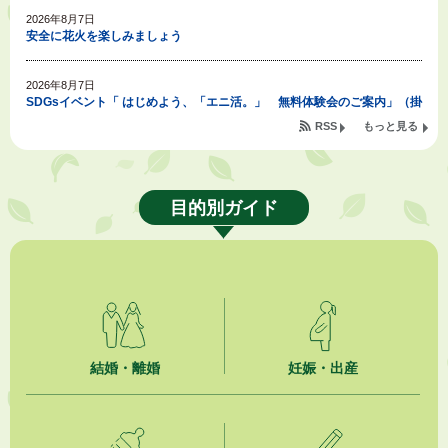
2026年8月7日
安全に花火を楽しみましょう
2026年8月7日
SDGsイベント「 はじめよう、「エニ活。」 無料体験会のご案内」（掛
川東病院×エニタイムフィットネス掛川店)
RSS
もっと見る
2026年8月7日
「掛川の教育<統計書>」について
目的別ガイド
2026年8月6日
熱中症対策「クーリングシェルター」の設置について
2026年8月6日
就職・転職相談会のご案内
2026年8月6日
結婚・離婚
妊娠・出産
「お茶を知る・体験する講座」を開催します
2026年8月5日
ジュビロ磐田（情報提供・お知らせ）