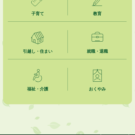
子育て
教育
2026年8月5日
掛川市広告入り窓口封筒無償提供者募集
2026年8月4日
【日本DX大賞2026】ポスターセッション最優秀賞を受賞しました！
引越し・住まい
就職・退職
2026年8月4日
市民の勇気ある応急手当に感謝状を贈呈しました
2026年8月4日
夏季休暇期間 開業医等診療予定
福祉・介護
おくやみ
2026年8月3日
「水道カルテ」の公表について
2026年8月3日
企業版ふるさと納税（地方創生応援税制）のお願い