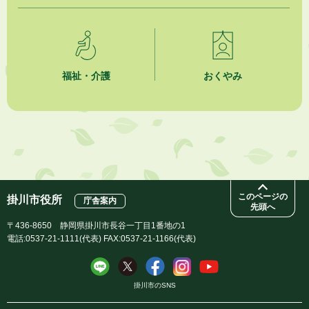
夏季休暇期間 開業医等診療予定
2026年8月3日
「水道カルテ」の公表について
福祉・介護
おくやみ
2026年8月3日
企業版ふるさと納税（地方創生応援税制）のお願い
2026年8月3日
【参加者募集】プロ棋士から学ぼう！はじめての将棋教室
このページの
掛川市役所
庁舎案内
先頭へ
〒436-8650 静岡県掛川市長谷一丁目1番地の1
電話:0537-21-1111(代表) FAX:0537-21-1166(代表)
掛川市のSNS