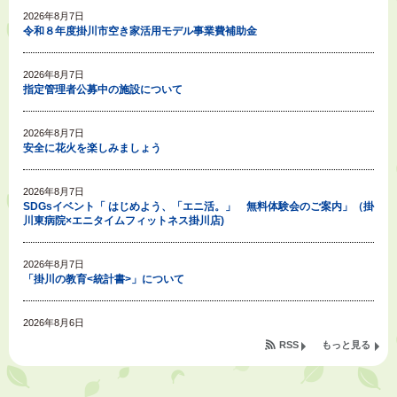
2026年8月7日
令和８年度掛川市空き家活用モデル事業費補助金
2026年8月7日
指定管理者公募中の施設について
2026年8月7日
安全に花火を楽しみましょう
2026年8月7日
SDGsイベント「 はじめよう、「エニ活。」 無料体験会のご案内」（掛
川東病院×エニタイムフィットネス掛川店)
2026年8月7日
「掛川の教育<統計書>」について
2026年8月6日
令和８年度公民館等（大東北公民館、大須賀中央公民館）講座のお知らせ
RSS
もっと見る
2026年8月6日
熱中症対策「クーリングシェルター」の設置について