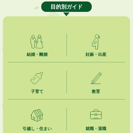
目的別ガイド
2026年8月6日
就職・転職相談会のご案内
2026年8月6日
「お茶を知る・体験する講座」を開催します
2026年8月5日
結婚・離婚
妊娠・出産
ジュビロ磐田（情報提供・お知らせ）
2026年8月5日
掛川市広告入り窓口封筒無償提供者募集
子育て
教育
2026年8月4日
【日本DX大賞2026】ポスターセッション最優秀賞を受賞しました！
2026年8月4日
市民の勇気ある応急手当に感謝状を贈呈しました
引越し・住まい
就職・退職
2026年8月4日