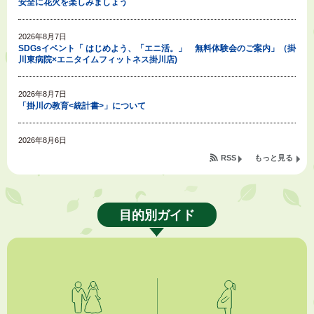
安全に花火を楽しみましょう
2026年8月7日
SDGsイベント「 はじめよう、「エニ活。」 無料体験会のご案内」（掛
川東病院×エニタイムフィットネス掛川店)
2026年8月7日
「掛川の教育<統計書>」について
2026年8月6日
令和８年度公民館等（大東北公民館、大須賀中央公民館）講座のお知らせ
RSS
もっと見る
2026年8月6日
熱中症対策「クーリングシェルター」の設置について
目的別ガイド
2026年8月6日
就職・転職相談会のご案内
2026年8月6日
「お茶を知る・体験する講座」を開催します