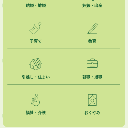
2026年8月5日
結婚・離婚
妊娠・出産
ジュビロ磐田（情報提供・お知らせ）
2026年8月5日
掛川市広告入り窓口封筒無償提供者募集
子育て
教育
2026年8月4日
【日本DX大賞2026】ポスターセッション最優秀賞を受賞しました！
2026年8月4日
市民の勇気ある応急手当に感謝状を贈呈しました
引越し・住まい
就職・退職
2026年8月4日
夏季休暇期間 開業医等診療予定
2026年8月3日
「水道カルテ」の公表について
福祉・介護
おくやみ
2026年8月3日
企業版ふるさと納税（地方創生応援税制）のお願い