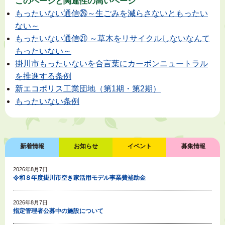
このページと
関連性の高いページ
もったいない通信㉖～生ごみを減らさないともったい
ない～
もったいない通信㉑ ～草木をリサイクルしないなんて
もったいない～
掛川市もったいないを合言葉にカーボンニュートラル
を推進する条例
新エコポリス工業団地（第1期・第2期）
もったいない条例
新着情報
お知らせ
イベント
募集情報
2026年8月7日
令和８年度掛川市空き家活用モデル事業費補助金
2026年8月7日
指定管理者公募中の施設について