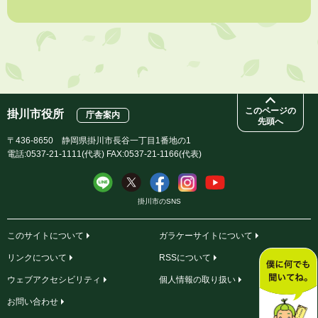
企業版ふるさと納税（地方創生応援税制）のお願い
2026年8月3日
【参加者募集】プロ棋士から学ぼう！はじめての将棋教室
このページの
掛川市役所
庁舎案内
先頭へ
〒436-8650 静岡県掛川市長谷一丁目1番地の1
電話:0537-21-1111(代表) FAX:0537-21-1166(代表)
掛川市のSNS
このサイトについて
ガラケーサイトについて
リンクについて
RSSについて
ウェブアクセシビリティ
個人情報の取り扱い
お問い合わせ