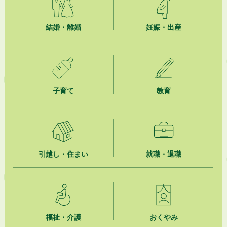
「お茶を知る・体験する講座」を開催します
2026年8月5日
結婚・離婚
妊娠・出産
ジュビロ磐田（情報提供・お知らせ）
2026年8月5日
掛川市広告入り窓口封筒無償提供者募集
子育て
教育
2026年8月4日
【日本DX大賞2026】ポスターセッション最優秀賞を受賞しました！
2026年8月4日
市民の勇気ある応急手当に感謝状を贈呈しました
引越し・住まい
就職・退職
2026年8月4日
夏季休暇期間 開業医等診療予定
2026年8月3日
「水道カルテ」の公表について
福祉・介護
おくやみ
2026年8月3日