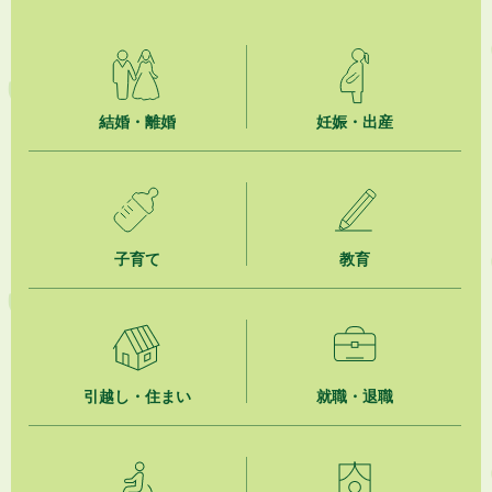
2026年8月4日
市民の勇気ある応急手当に感謝状を贈呈しました
2026年8月4日
夏季休暇期間 開業医等診療予定
結婚・離婚
妊娠・出産
2026年8月3日
「水道カルテ」の公表について
2026年8月3日
子育て
教育
企業版ふるさと納税（地方創生応援税制）のお願い
2026年8月3日
【参加者募集】プロ棋士から学ぼう！はじめての将棋教室
2026年8月1日
引越し・住まい
就職・退職
「かけがわ手話動画」で手話を学ぼう！
2026年8月1日
市民活動カレンダー（リスト形式）