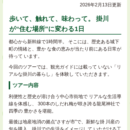
2026年2月13日更新
歩いて、触れて、味わって。 掛川
が“住む場所”に変わる1日
都心から新幹線で1時間半。 そこには、歴史ある城下
町の情緒と、豊か な食の恵みが当たり前にある日常が
待って います。
今回のツアーでは、観光ガイドには載って いない「リ
アルな掛川の暮らし」を体験し ていただきます。
ツアー内容
利便性と歴史が溶け合う中心市街地で リアルな生活導
線を体感し、 300本のしだれ梅が咲き誇る龍尾神社で
四季の 豊かさを堪能。
最後は地産地消の拠点“さすが市”で、新鮮な掛 川産の
旬を購入。掛川での生活をイメージして いただける工