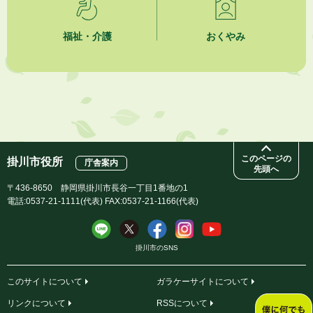
2026年8月3日
「水道カルテ」の公表について
福祉・介護
おくやみ
2026年8月3日
企業版ふるさと納税（地方創生応援税制）のお願い
2026年8月3日
【参加者募集】プロ棋士から学ぼう！はじめての将棋教室
このページの
掛川市役所
庁舎案内
先頭へ
〒436-8650 静岡県掛川市長谷一丁目1番地の1
電話:0537-21-1111(代表) FAX:0537-21-1166(代表)
掛川市のSNS
このサイトについて
ガラケーサイトについて
リンクについて
RSSについて