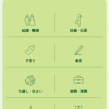
就職・転職相談会のご案内
2026年8月6日
「お茶を知る・体験する講座」を開催します
2026年8月5日
結婚・離婚
妊娠・出産
ジュビロ磐田（情報提供・お知らせ）
2026年8月5日
掛川市広告入り窓口封筒無償提供者募集
子育て
教育
2026年8月4日
【日本DX大賞2026】ポスターセッション最優秀賞を受賞しました！
2026年8月4日
市民の勇気ある応急手当に感謝状を贈呈しました
引越し・住まい
就職・退職
2026年8月4日
夏季休暇期間 開業医等診療予定