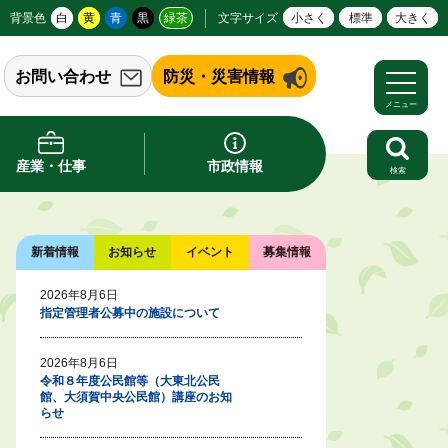
背景色
白
黄
青
黒
緑茶
文字サイズ
小さく
標準
大きく
お問い合わせ
防災・災害情報
メニュー
産業・仕事
市政情報
検索
新着情報
お知らせ
イベント
募集情報
2026年8月6日
指定管理者公募中の施設について
2026年8月6日
令和８年度公民館等（大東北公民
館、大須賀中央公民館）講座のお知
らせ