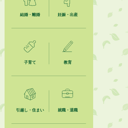
ション最優秀賞を受賞しました！
結婚・離婚
妊娠・出産
2026年8月4日
市民の勇気ある応急手当に感謝状を
贈呈しました
2026年8月4日
夏季休暇期間 開業医等診療予定
2026年8月3日
子育て
教育
「水道カルテ」の公表について
2026年8月3日
企業版ふるさと納税（地方創生応援
税制）のお願い
2026年8月3日
【参加者募集】プロ棋士から学ぼ
引越し・住まい
就職・退職
う！はじめての将棋教室
2026年8月1日