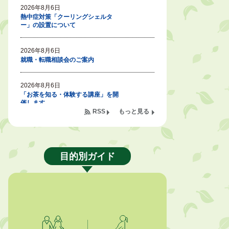
2026年8月6日
熱中症対策「クーリングシェルタ
ー」の設置について
2026年8月6日
就職・転職相談会のご案内
2026年8月6日
「お茶を知る・体験する講座」を開
催します
RSS
もっと見る
2026年8月5日
ジュビロ磐田（情報提供・お知ら
せ）
目的別ガイド
2026年8月5日
掛川市広告入り窓口封筒無償提供者
募集
2026年8月4日
【日本DX大賞2026】ポスターセッ