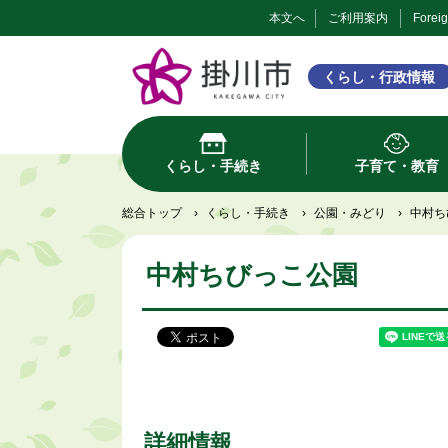
本文へ
ご利用案内
Forei
くらし・行政情報
くらし・手続き
子育て・教育
総合トップ
›
くらし・手続き
›
公園・みどり
›
中村ち
中村ちびっこ公園
詳細情報