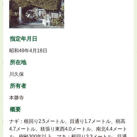
指定年月日
昭和49年4月18日
所在地
川久保
所有者
本勝寺
概要
ナギ：根回り2.5メートル、目通り1.7メートル、樹高
4.7メートル、枝張り東西4.0メートル、南北4.4メート
ル、樹齢300年以上。マキ：根回り3.3メートル、目通