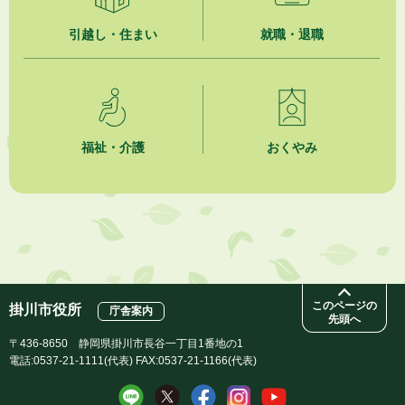
市民の勇気ある応急手当に感謝状を贈呈しました
引越し・住まい
就職・退職
2026年8月4日
夏季休暇期間 開業医等診療予定
2026年8月3日
「水道カルテ」の公表について
福祉・介護
おくやみ
2026年8月3日
企業版ふるさと納税（地方創生応援税制）のお願い
2026年8月3日
【参加者募集】プロ棋士から学ぼう！はじめての将棋教室
このページの
掛川市役所
庁舎案内
先頭へ
〒436-8650 静岡県掛川市長谷一丁目1番地の1
電話:0537-21-1111(代表) FAX:0537-21-1166(代表)