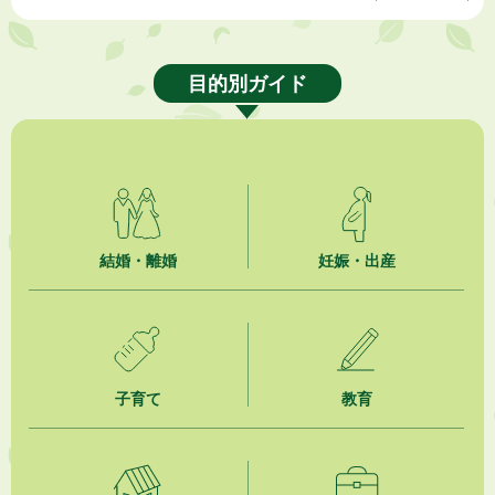
2026年8月6日
熱中症対策「クーリングシェルター」の設置について
目的別ガイド
2026年8月6日
就職・転職相談会のご案内
2026年8月6日
「お茶を知る・体験する講座」を開催します
2026年8月5日
結婚・離婚
妊娠・出産
ジュビロ磐田（情報提供・お知らせ）
2026年8月5日
掛川市広告入り窓口封筒無償提供者募集
子育て
教育
2026年8月4日
【日本DX大賞2026】ポスターセッション最優秀賞を受賞しました！
2026年8月4日