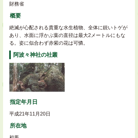
財務省
概要
絶滅が心配される貴重な水生植物、全体に鋭いトゲが
あり、水面に浮かぶ葉の直径は最大2メートルにもな
る。姿に似合わず赤紫の花は可憐。
阿波々神社の社叢
指定年月日
平成21年11月20日
所在地
初馬