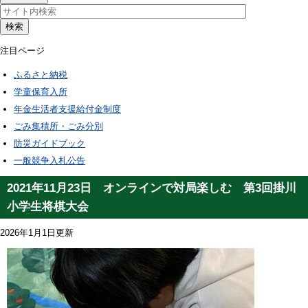
検索
注目ページ
ふるさと納税
学童保育入所
年金生活者支援給付金制度
ごみ集積所・ごみ分別
防災ガイドブック
一般競争入札公告
2021年11月23日 オンラインで対局楽しむ 第3回掛川
小学生将棋大会
2026年1月1日更新