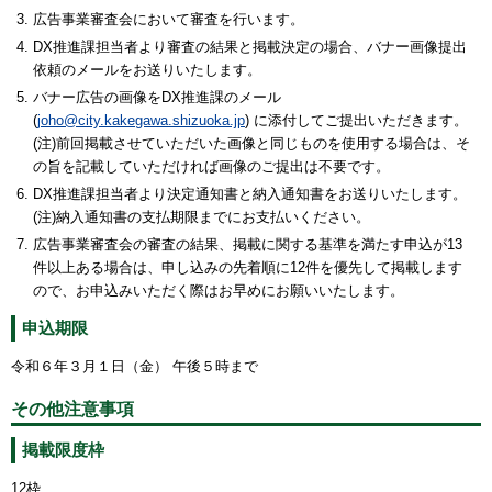
広告事業審査会において審査を行います。
DX推進課担当者より審査の結果と掲載決定の場合、バナー画像提出
依頼のメールをお送りいたします。
バナー広告の画像をDX推進課のメール
(
joho@city.kakegawa.shizuoka.jp
) に添付してご提出いただきます。
(注)前回掲載させていただいた画像と同じものを使用する場合は、そ
の旨を記載していただければ画像のご提出は不要です。
DX推進課担当者より決定通知書と納入通知書をお送りいたします。
(注)納入通知書の支払期限までにお支払いください。
広告事業審査会の審査の結果、掲載に関する基準を満たす申込が13
件以上ある場合は、申し込みの先着順に12件を優先して掲載します
ので、お申込みいただく際はお早めにお願いいたします。
申込期限
令和６年３月１日（金） 午後５時まで
その他注意事項
掲載限度枠
12枠