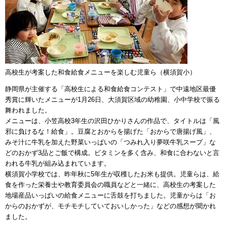
高校生が考案した和食給食メニューを楽しむ児童ら（横須賀小）
静岡県が主催する「高校生による和食給食コンテスト」で中遠地区最優
秀賞に輝いたメニューが1月26日、大須賀区域の幼稚園、小中学校で振る
舞われました。
メニューは、小笠高校3年生の沢田ひかりさんの作品で、タイトルは「風
邪に負けるな！給食」。豆腐とおからを揚げた「おからで唐揚げ風」、
みそ汁に牛乳を加えた野菜いっぱいの「つみれ入り夢咲牛乳スープ」な
どのおかず3品とご飯で構成。ビタミンを多く含み、和食に合わないと言
われる牛乳が組み込まれています。
横須賀小学校では、昨年秋に5年生が収穫したお米も提供。児童らは、給
食を作った栄養士や教育委員会の職員などと一緒に、高校生の考案した
地場産品いっぱいの給食メニューに舌鼓を打ちました。児童からは「お
からのおかずが、モチモチしていておいしかった」などの感想が聞かれ
ました。