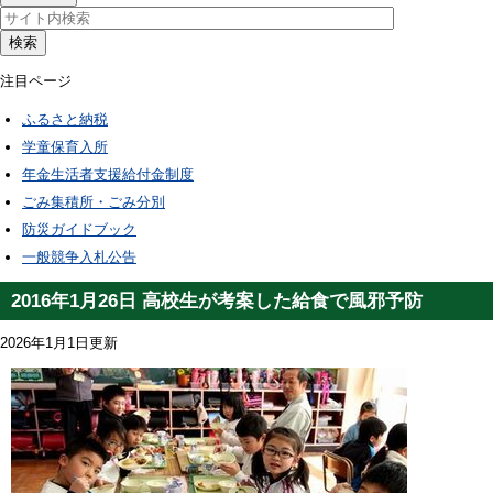
検索
注目ページ
ふるさと納税
学童保育入所
年金生活者支援給付金制度
ごみ集積所・ごみ分別
防災ガイドブック
一般競争入札公告
2016年1月26日 高校生が考案した給食で風邪予防
2026年1月1日更新