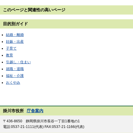
このページと
関連性の高いページ
目的別ガイド
結婚・離婚
妊娠・出産
子育て
教育
引越し・住まい
就職・退職
福祉・介護
おくやみ
掛川市役所
庁舎案内
〒436-8650 静岡県掛川市長谷一丁目1番地の1
電話:0537-21-1111(代表) FAX:0537-21-1166(代表)