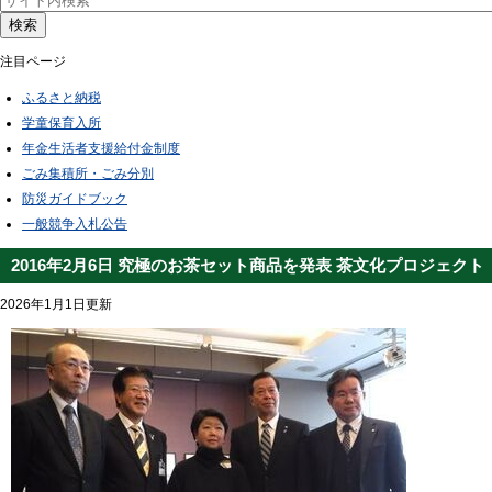
検索
注目ページ
ふるさと納税
学童保育入所
年金生活者支援給付金制度
ごみ集積所・ごみ分別
防災ガイドブック
一般競争入札公告
2016年2月6日 究極のお茶セット商品を発表 茶文化プロジェクト
2026年1月1日更新