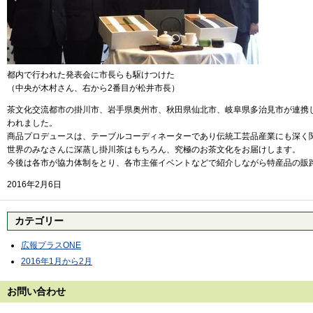
都内で行われた発表会に市長らも駆けつけた
（中央が木村さん、右から2番目が松井市長）
茶文化交流都市の掛川市、岩手県奥州市、秋田県仙北市、岐阜県多治見市が連携し
われました。
商品プロデュースは、テーブルコーディネーターであり伝統工芸品産業にも深く関
世界のみなさんに深蒸し掛川茶はもちろん、究極のお茶文化をお届けします。
今後は各市が協力体制をとり、各市主催イベントなどで紹介しながら特産品の販
2016年2月6日
カテゴリー
広報プラスONE
2016年1月から2月
お問い合わせ