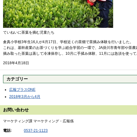
ていねいに茶葉を摘む児童たち
倉真小学校3年生16人が4月17日、学校近くの茶畑で茶摘み体験を行いました。
これは、基幹産業のお茶づくりを学ぶ総合学習の一環で、JA掛川市青年部や茶
摘み取った茶葉は蒸して冷凍保存し、10月に手揉み体験、11月には急須を使っ
2018年4月18日
カテゴリー
広報プラスONE
2018年3月から4月
お問い合わせ
マーケティング課 マーケティング・広報係
電話:
0537-21-1123