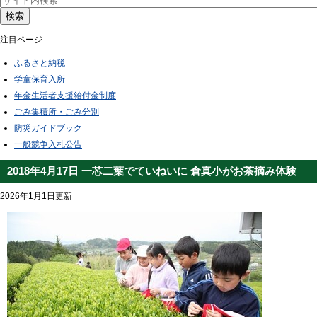
検索
注目ページ
ふるさと納税
学童保育入所
年金生活者支援給付金制度
ごみ集積所・ごみ分別
防災ガイドブック
一般競争入札公告
2018年4月17日 一芯二葉でていねいに 倉真小がお茶摘み体験
2026年1月1日更新