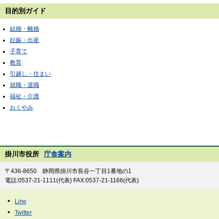
目的別ガイド
結婚・離婚
妊娠・出産
子育て
教育
引越し・住まい
就職・退職
福祉・介護
おくやみ
掛川市役所
庁舎案内
〒436-8650 静岡県掛川市長谷一丁目1番地の1
電話:0537-21-1111(代表) FAX:0537-21-1166(代表)