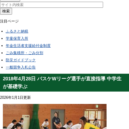
検索
注目ページ
ふるさと納税
学童保育入所
年金生活者支援給付金制度
ごみ集積所・ごみ分別
防災ガイドブック
一般競争入札公告
2018年4月28日 バスケWリーグ選手が直接指導 中学生
が基礎学ぶ
2026年1月1日更新