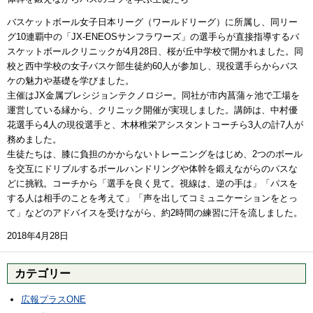
バスケットボール女子日本リーグ（ワールドリーグ）に所属し、同リー
グ10連覇中の「JX‐ENEOSサンフラワーズ」の選手らが直接指導するバ
スケットボールクリニックが4月28日、桜が丘中学校で開かれました。同
校と西中学校の女子バスケ部生徒約60人が参加し、現役選手らからバス
ケの魅力や基礎を学びました。
主催はJX金属プレシジョンテクノロジー。同社が市内菖蒲ヶ池で工場を
運営している縁から、クリニック開催が実現しました。講師は、中村優
花選手ら4人の現役選手と、木林稚栄アシスタントコーチら3人の計7人が
務めました。
生徒たちは、膝に負担のかからないトレーニングをはじめ、2つのボール
を交互にドリブルするボールハンドリングや体幹を鍛えながらのパスな
どに挑戦。コーチから「選手を良く見て。視線は、逆の手は」「パスを
する人は相手のことを考えて」「声を出してコミュニケーションをとっ
て」などのアドバイスを受けながら、約2時間の練習に汗を流しました。
2018年4月28日
カテゴリー
広報プラスONE