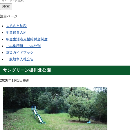
検索
注目ページ
ふるさと納税
学童保育入所
年金生活者支援給付金制度
ごみ集積所・ごみ分別
防災ガイドブック
一般競争入札公告
サングリーン掛川北公園
2026年1月1日更新