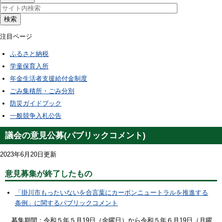
検索
注目ページ
ふるさと納税
学童保育入所
年金生活者支援給付金制度
ごみ集積所・ごみ分別
防災ガイドブック
一般競争入札公告
議会の意見公募(パブリックコメント)
2023年6月20日更新
意見募集が終了したもの
「掛川市もったいないを合言葉にカーボンニュートラルを推進する
条例」に関するパブリックコメント
募集期間：令和５年５月19日（金曜日）から令和５年６月19日（月曜