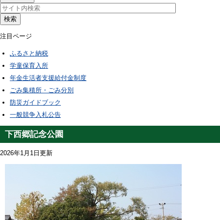
検索
注目ページ
ふるさと納税
学童保育入所
年金生活者支援給付金制度
ごみ集積所・ごみ分別
防災ガイドブック
一般競争入札公告
下西郷記念公園
2026年1月1日更新