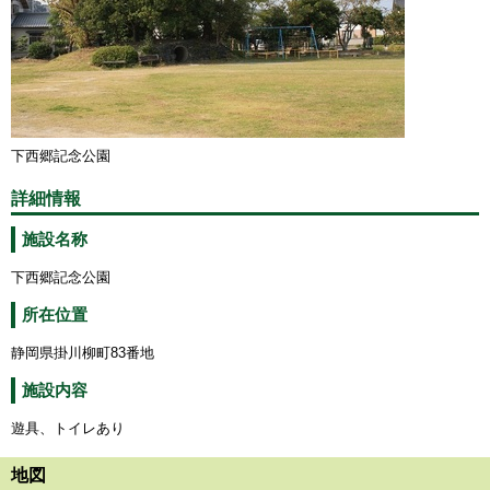
下西郷記念公園
詳細情報
施設名称
下西郷記念公園
所在位置
静岡県掛川柳町83番地
施設内容
遊具、トイレあり
地図