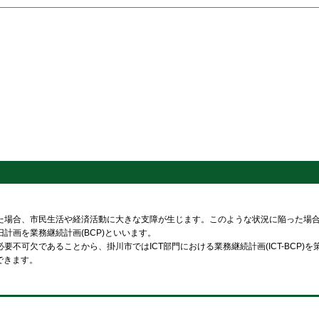
場合、市民生活や経済活動に大きな支障が生じます。このような状況に陥った場合
画を業務継続計画(BCP)といいます。
可欠であることから、掛川市ではICT部門における業務継続計画(ICT-BCP)を
できます。