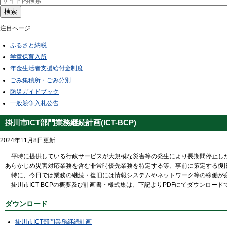
検索
注目ページ
ふるさと納税
学童保育入所
年金生活者支援給付金制度
ごみ集積所・ごみ分別
防災ガイドブック
一般競争入札公告
掛川市ICT部門業務継続計画(ICT-BCP)
2024年11月8日更新
平時に提供している行政サービスが大規模な災害等の発生により長期間停止した
あらかじめ災害対応業務を含む非常時優先業務を特定する等、事前に策定する復旧計
特に、今日では業務の継続・復旧には情報システムやネットワーク等の稼働が必要不
掛川市ICT-BCPの概要及び計画書・様式集は、下記よりPDFにてダウンロード
ダウンロード
掛川市ICT部門業務継続計画