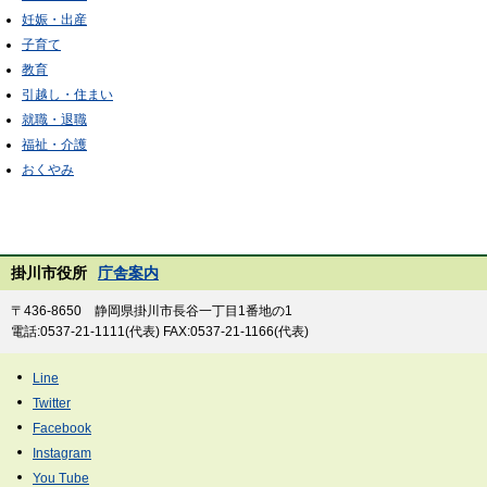
妊娠・出産
子育て
教育
引越し・住まい
就職・退職
福祉・介護
おくやみ
掛川市役所
庁舎案内
〒436-8650 静岡県掛川市長谷一丁目1番地の1
電話:0537-21-1111(代表) FAX:0537-21-1166(代表)