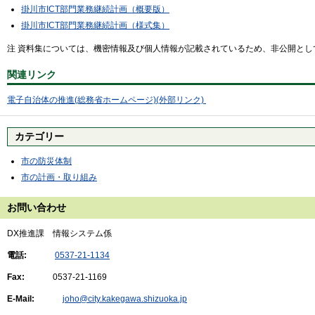
掛川市ICT部門業務継続計画（概要版）
掛川市ICT部門業務継続計画（様式集）
注 資料集については、機密情報及び個人情報が記載されているため、非公開とし
関連リンク
電子自治体の推進(総務省ホームページ)(外部リンク)
カテゴリー
市の防災体制
市の計画・取り組み
お問い合わせ
DX推進課 情報システム係
電話:
0537-21-1134
Fax:
0537-21-1169
E-Mail:
joho@city.kakegawa.shizuoka.jp