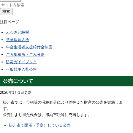
検索
注目ページ
ふるさと納税
学童保育入所
年金生活者支援給付金制度
ごみ集積所・ごみ分別
防災ガイドブック
一般競争入札公告
公売について
2026年1月1日更新
掛川市では、市税等の滞納処分により差押えた財産の公売を実施しま
す。
公売により得た代金は、滞納市税等に充当します。
掛川市で開催（予定）している公売