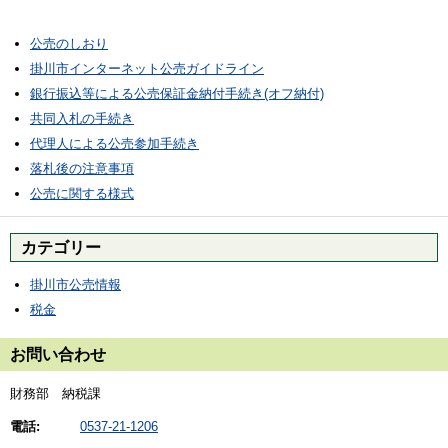
公売のしおり
掛川市インターネット公売ガイドライン
銀行振込等による公売保証金納付手続き(オフ納付)
共同入札の手続き
代理人による公売参加手続き
落札後の注意事項
公売に関する様式
カテゴリー
掛川市公売情報
税金
お問い合わせ
財務部 納税課
電話:
0537-21-1206